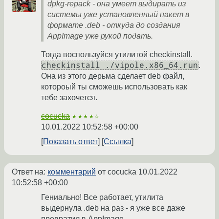
dpkg-repack - она умеет выдирать из
системы уже установленный пакет в
формате .deb - откуда до создания
AppImage уже рукой подать.
Тогда воспользуйся утилитой checkinstall.
checkinstall ./vipole.x86_64.run
.
Она из этого дерьма сделает deb файл,
котороый ты сможешь использовать как
тебе захочется.
cocucka
★★★★☆
10.01.2022 10:52:58 +00:00
Показать ответ
Ссылка
Ответ на:
комментарий
от cocucka
10.01.2022
10:52:58 +00:00
Гениально! Все работает, утилита
выдернула .deb на раз - я уже все даже
превратил в AppImage.