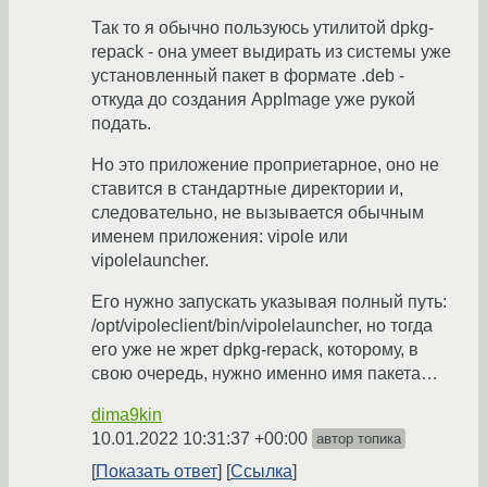
Так то я обычно пользуюсь утилитой dpkg-
repack - она умеет выдирать из системы уже
установленный пакет в формате .deb -
откуда до создания AppImage уже рукой
подать.
Но это приложение проприетарное, оно не
ставится в стандартные директории и,
следовательно, не вызывается обычным
именем приложения: vipole или
vipolelauncher.
Его нужно запускать указывая полный путь:
/opt/vipoleclient/bin/vipolelauncher, но тогда
его уже не жрет dpkg-repack, которому, в
свою очередь, нужно именно имя пакета…
dima9kin
10.01.2022 10:31:37 +00:00
автор топика
Показать ответ
Ссылка