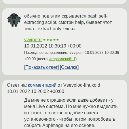
обычно под этим скрывается bash self-
extracting script. смотри help, бывает чтот
типа –extract-only ключа.
vvviperrr
★★★★★
10.01.2022 10:30:19 +00:00
Последнее исправление: vvviperrr
10.01.2022 10:30:36
+00:00
(всего
исправлений: 1
)
Показать ответ
Ссылка
Ответ на:
комментарий
от Vsevolod-linuxoid
10.01.2022 10:26:02 +00:00
Да мне не страшно если даже добавит - у
меня Live система. Но мне нужно выделить
из этого .run некое подобие пакета
установочного - чтобы потом попробовать
собрать AppImage на его основе.