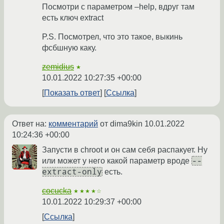
Посмотри с параметром –help, вдруг там
есть ключ extract
P.S. Посмотрел, что это такое, выкинь
фсбшную каку.
zemidius
★
10.01.2022 10:27:35 +00:00
Показать ответ
Ссылка
Ответ на:
комментарий
от dima9kin
10.01.2022
10:24:36 +00:00
Запусти в chroot и он сам себя распакует. Ну
--
или может у него какой параметр вроде
extract-only
есть.
cocucka
★★★★☆
10.01.2022 10:29:37 +00:00
Ссылка