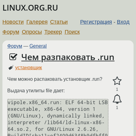
LINUX.ORG.RU
Новости
Галерея
Статьи
Регистрация
-
Вход
Форум
Опросы
Трекер
Поиск
Форум
—
General
Чем разпаковать .run
установщик
Чем можно распаковать установщик .run?
1
Выдача утилиты file дает:
vipole.x86_64.run: ELF 64-bit LSB 
1
executable, x86-64, version 1 
(GNU/Linux), dynamically linked, 
interpreter /lib64/ld-linux-x86-
64.so.2, for GNU/Linux 2.6.26, 
BuildID[sha1]=ef2409d6348b9dfbff9