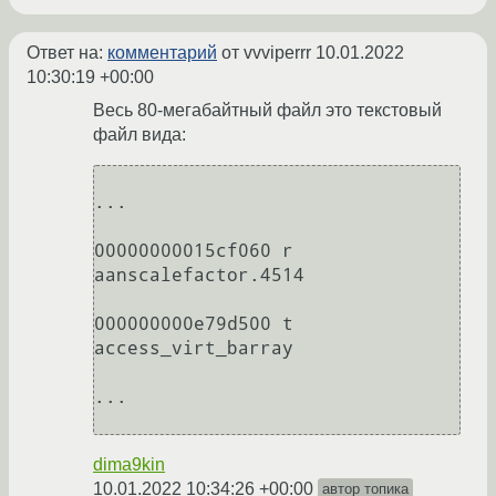
Ответ на:
комментарий
от vvviperrr
10.01.2022
10:30:19 +00:00
Весь 80-мегабайтный файл это текстовый
файл вида:
...

00000000015cf060 r 
aanscalefactor.4514

000000000e79d500 t 
access_virt_barray

...

dima9kin
10.01.2022 10:34:26 +00:00
автор топика