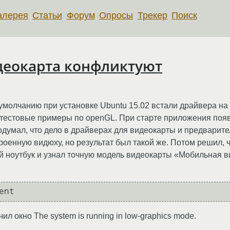
алерея
Статьи
Форум
Опросы
Трекер
Поиск
идеокарта конфликтуют
умолчанию при установке Ubuntu 15.02 встали драйвера на 
ь тестовые примеры по openGL. При старте приложения поя
одумал, что дело в драйверах для видеокарты и предварите
оенную видюху, но результат был такой же. Потом решил, ч
ой ноутбук и узнал точную модель видеокарты «Мобильная 
ent
ил окно The system is running in low-graphics mode.