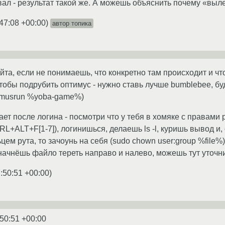
ал - результат такой же. А можешь объяснить почему «вы
47:08 +00:00
)
автор топика
айта, если не понимаешь, что конкретно там происходит и чт
Чтобы подрубить оптимус - нужно ставь лучше bumblebee, бу
rimusrun %yoba-game%)
ет после логина - посмотри что у тебя в хомяке с правами ру
+ALT+F[1-7]), логинишься, делаешь ls -l, куришь вывод и,
ьцем рута, то зачоунь на себя (sudo chown user:group %file
ачнёшь файло тереть направо и налево, можешь тут уточни
:50:51 +00:00
)
:50:51 +00:00