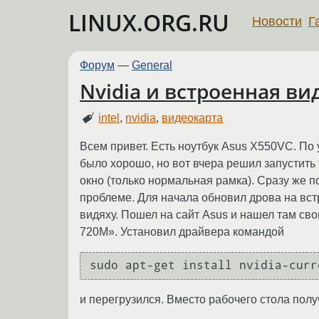
LINUX.ORG.RU
Новости
Г
Форум
—
General
Nvidia и встроенная в
intel
,
nvidia
,
видеокарта
Всем привет. Есть ноутбук Asus X550VC. По 
было хорошо, но вот вчера решил запустит
окно (только нормальная рамка). Сразу же п
проблеме. Для начала обновил дрова на встр
видяху. Пошел на сайт Asus и нашел там св
720M». Установил драйвера командой
sudo apt-get install nvidia-curr
и перегрузился. Вместо рабочего стола получ