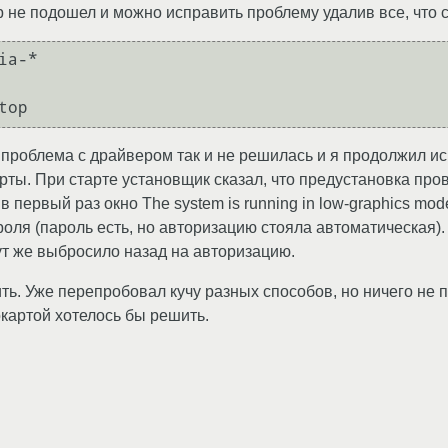
не подошел и можно исправить проблему удалив все, что св
a-*

о проблема с драйвером так и не решилась и я продолжил и
арты. При старте установщик сказал, что предустановка про
 в первый раз окно The system is running in low-graphics mo
роля (пароль есть, но авторизацию стояла автоматическая)
т же выбросило назад на авторизацию.
ть. Уже перепробовал кучу разных способов, но ничего не 
картой хотелось бы решить.