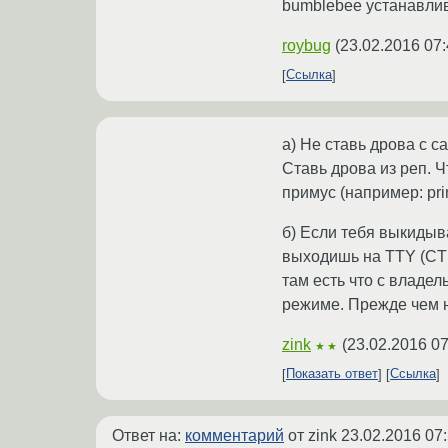
bumblebee устанавлив
roybug
(
23.02.2016 07:
Ссылка
а) Не ставь дрова с с
Ставь дрова из реп. 
примус (например: p
б) Если тебя выкидыва
выходишь на TTY (CTRL
там есть что с владел
режиме. Прежде чем н
zink
(
23.02.2016 07
★★
Показать ответ
Ссылка
Ответ на:
комментарий
от zink
23.02.2016 07