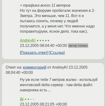
> трафика всего 11 метров
Но тут на форуме пробегали значения в 2-
3метра. Это меньше, чем 11. Вот я и
пытаюсь понять, почему у людей
получается, а у меня нет. Что именно надо
поправить(руки, ясное дело, тока как:).
AndreyKl
★★★★★
23.12.2005 08:04:40 +00:00
автор топика
Показать ответ
Ссылка
Ответ на:
комментарий
от AndreyKl
23.12.2005
08:04:40 +00:00
Ну уж если тебе 7 метров жалко - используй
жентовский delta сервер - там delta файл
наверняка есть ...
SI
★★☆☆
23.12.2005 08:21:05 +00:00