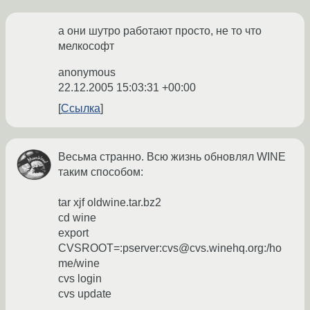
а они шутро работают просто, не то что
мелкософт
anonymous
22.12.2005 15:03:31 +00:00
Ссылка
Весьма странно. Всю жизнь обновлял WINE
таким способом:
tar xjf oldwine.tar.bz2
cd wine
export
CVSROOT=:pserver:cvs@cvs.winehq.org:/ho
me/wine
cvs login
cvs update