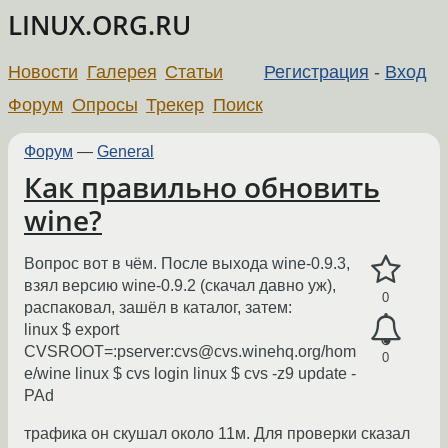
LINUX.ORG.RU
Новости
Галерея
Статьи
Регистрация
-
Вход
Форум
Опросы
Трекер
Поиск
Форум
—
General
Как правильно обновить
wine?
Вопрос вот в чём. После выхода wine-0.9.3,
взял версию wine-0.9.2 (скачал давно уж),
0
распаковал, зашёл в каталог, затем:
linux $ export
CVSROOT=:pserver:cvs@cvs.winehq.org/hom
0
e/wine linux $ cvs login linux $ cvs -z9 update -
PAd
трафика он скушал около 11м. Для проверки сказал