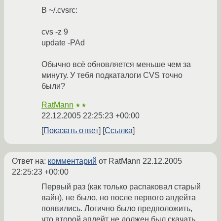
В ~/.cvsrc:
cvs -z 9
update -PAd
Обычно всё обновляется меньше чем за
минуту. У тебя подкаталоги CVS точно
были?
RatMann
★★
22.12.2005 22:25:23 +00:00
Показать ответ
Ссылка
Ответ на:
комментарий
от RatMann
22.12.2005
22:25:23 +00:00
Первый раз (как только распаковал старый
вайн), не было, но после первого апдейта
появились. Логично было предположить,
что второй апдейт не должен был скачать