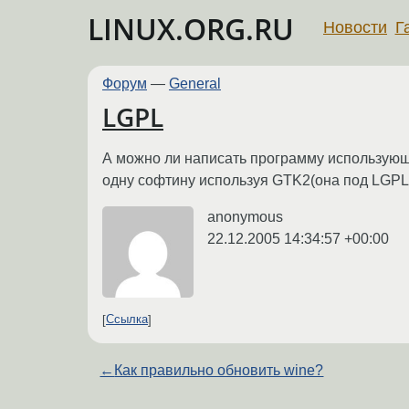
LINUX.ORG.RU
Новости
Г
Форум
—
General
LGPL
А можно ли написать программу использующу
одну софтину используя GTK2(она под LGPL)
anonymous
22.12.2005 14:34:57 +00:00
Ссылка
←
Как правильно обновить wine?