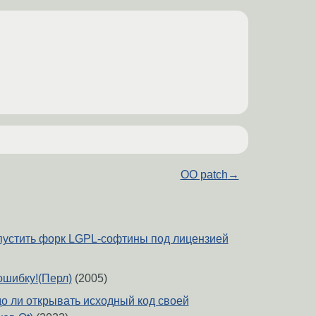
OO patch
→
пустить форк LGPL-софтины под лицензией
ошибку!(Перл)
(2005)
до ли открывать исходный код своей