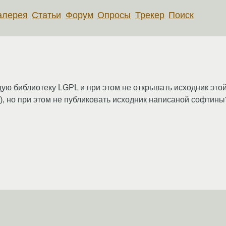
алерея
Статьи
Форум
Опросы
Трекер
Поиск
ю библиотеку LGPL и при этом не открывать исходник это
, но при этом не публиковать исходник написаной софтины