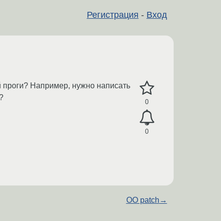
Регистрация
-
Вход
й проги? Например, нужно написать
?
0
0
OO patch
→