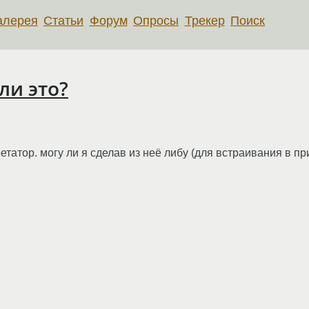
алерея
Статьи
Форум
Опросы
Трекер
Поиск
ли это?
етатор. могу ли я сделав из неё либу (для встраивания в 