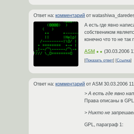
Ответ на:
комментарий
от watashiwa_darede
А есть где явно напис
собствеником является
конечно что то не так п
ASM
(
30.03.2006 1
★★
Показать ответ
Ссылка
Ответ на:
комментарий
от ASM
30.03.2006 11
> А есть где явно на
Права описаны в GPL
> Никто не запрешает
GPL, параграф 1: