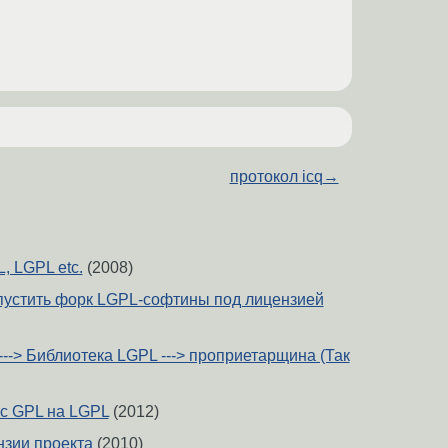
протокол icq
→
, LGPL etc.
(2008)
пустить форк LGPL-софтины под лицензией
--> Библиотека LGPL ---> проприетарщина (Так
с GPL на LGPL
(2012)
зии проекта
(2010)