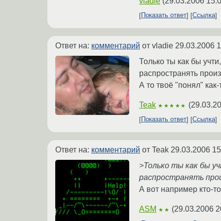
vladie
(
29.03.2006 15:
Показать ответ
Ссылка
Ответ на:
комментарий
от vladie
29.03.2006 1
Только ты как бы учти
распространять произ
А то твоё "понял" как
Teak
(
29.03.2
★★★★★
Показать ответ
Ссылка
Ответ на:
комментарий
от Teak
29.03.2006 15
>Только ты как бы уч
распространять прои
А вот например кто-то
ASM
(
29.03.2006 2
★★