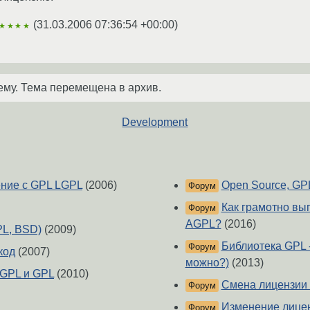
(
31.03.2006 07:36:54 +00:00
)
★★★★
ему. Тема перемещена в архив.
Development
ние с GPL LGPL
(2006)
Open Source, GPL
Форум
Как грамотно вы
Форум
AGPL?
(2016)
PL, BSD)
(2009)
Библиотека GPL -
Форум
код
(2007)
можно?)
(2013)
LGPL и GPL
(2010)
Смена лицензии 
Форум
Изменение лицен
Форум