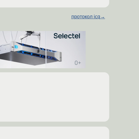
протокол icq
→