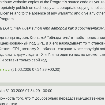
tribute verbatim copies of the Program's source code as you rec
priately publish on each copy an appropriate copyright notice an
is License and to the absence of any warranty; and give any other
 Program.
ли LGPL там идея в том что автором как и собствеником
 до конца вкурил. Кто-такой "обладатель" в твоём понимани
цензированный под GPL, и X его накладывает, то Y становит
ствия GPL, поэтому X _обязан_ сохранить все copyright no
длежать двум людям - X и Y, и ни один из них не сможет см
 и оставит только свой код.
(
31.03.2006 07:34:29 +00:00
)
★★★★
ska
31.03.2006 07:34:29 +00:00
можность того, что Y добровольно передаст имущественное 
 лицензию.