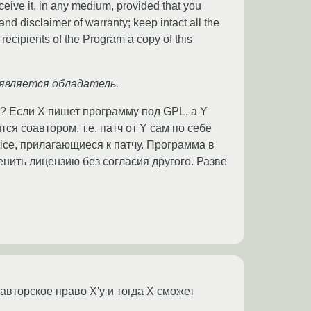
eive it, in any medium, provided that you
d disclaimer of warranty; keep intact all the
 recipients of the Program a copy of this
 является обладатель.
и? Если X пишет программу под GPL, а Y
ся соавтором, т.е. патч от Y сам по себе
tice, прилагающиеся к патчу. Программа в
енить лицензию без согласия другого. Разве
авторское право X'у и тогда X сможет