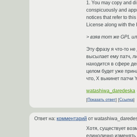
1. You may copy and dis
conspicuously and appro
notices that refer to th
License along with the
> взяв тот же GPL и
Эту фразу я что-то не
высылает ему патч, ли
находится в сфере дей
целом будет уже прина
что, X выкинет патчи Y
watashiwa_daredeska
Показать ответ
Ссылка
Ответ на:
комментарий
от watashiwa_darede
Хотя, существует воз
единолично изменять