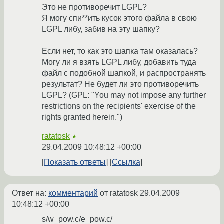
Это не противоречит LGPL?
Я могу спи**ить кусок этого файла в свою
LGPL либу, забив на эту шапку?
Если нет, то как это шапка там оказалась?
Могу ли я взять LGPL либу, добавить туда
файл с подобной шапкой, и распространять
результат? Не будет ли это противоречить
LGPL? (GPL: "You may not impose any further
restrictions on the recipients' exercise of the
rights granted herein.")
ratatosk
★
29.04.2009 10:48:12 +00:00
Показать ответы
Ссылка
Ответ на:
комментарий
от ratatosk
29.04.2009
10:48:12 +00:00
s/w_pow.c/e_pow.c/