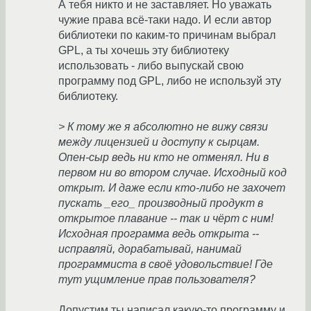
А тебя никто и не заставляет. Но уважать
чужие права всё-таки надо. И если автор
библиотеки по каким-то причинам выбрал
GPL, а ты хочешь эту библиотеку
использовать - либо выпускай свою
программу под GPL, либо не используй эту
библиотеку.
> К тому же я абсолютно не вижу связи
между лицензией и доступу к сырцам.
Опен-сыр ведь ни кто не отменял. Ни в
первом ни во втором случае. Исходный код
открыт. И даже если кто-либо не захочет
пускать _его_ производный продукт в
открытое плавание -- так и чёрт с ним!
Исходная программа ведь открыта --
исправляй, дорабатывай, нанимай
программиста в своё удовольствие! Где
тут ущимление прав пользователя?
Допустим ты написал какую-то программу и