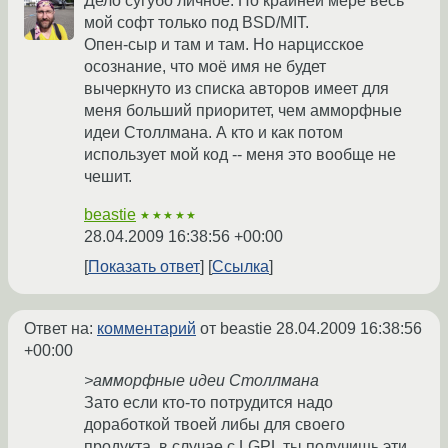
Дело сугубо личное. По крайней мере весь
мой софт только под BSD/MIT.
Опен-сыр и там и там. Но нарцисское
осознание, что моё имя не будет
вычеркнуто из списка авторов имеет для
меня больший приоритет, чем амморфные
идеи Столлмана. А кто и как потом
использует мой код -- меня это вообще не
чешит.
beastie
★★★★★
28.04.2009 16:38:56 +00:00
Показать ответ
Ссылка
Ответ на:
комментарий
от beastie
28.04.2009 16:38:56
+00:00
>амморфные идеи Столлмана
Зато если кто-то потрудится надо
доработкой твоей либы для своего
продукта, в случае с LGPL ты получишь эти