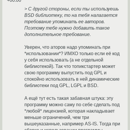
+00:00
> С другой стороны, если ты используешь
BSD библиотеку, то на тебя налагается
требование упоминать ее авторов.
Поэтому тебе нужно добавить такое
дополнительное требование.
Уверен, что аторов надо упоминать при
*использовании*? ИМХО только если её код
у себя использовать (а не отдельной
библиотекой). Так что топикстартер может
свою программу выпустить под GPL и
спокойно использовать в ней динамические
библиотеки под GPL, LGPL и BSD.
А ещё тут есть такая забавная штука: эту
программу можно саму по себе сделать под
*любой* лицензией, которая накладывает
меньше ограничений, чем три
вышеуказанные, например AS-IS. Тогда при