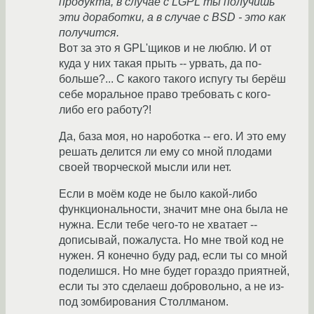
продукта, в случае с LGPL ты получишь
эти доработки, а в случае с BSD - это как
получится.
Вот за это я GPL'щиков и не люблю. И от
куда у них такая прыть -- урвать, да по-
больше?... С какого такого испугу ты берёш
себе моральное право требовать с кого-
либо его работу?!
Да, база моя, но нароботка -- его. И это ему
решать делится ли ему со мной плодами
своей творческой мысли или нет.
Если в моём коде не было какой-либо
функциональности, значит мне она была не
нужна. Если тебе чего-то не хватает --
дописывай, пожалуста. Но мне твой код не
нужен. Я конечно буду рад, если ты со мной
поделишся. Но мне будет гораздо приятней,
если ты это сделаеш добровольно, а не из-
под зомбирования Столлманом.