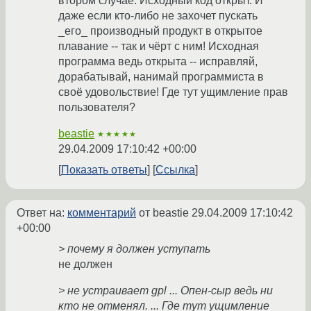
втором случае. Исходный код открыт. И
даже если кто-либо не захочет пускать
_его_ производный продукт в открытое
плавание -- так и чёрт с ним! Исходная
программа ведь открыта -- исправляй,
дорабатывай, нанимай программиста в
своё удовольствие! Где тут ущимление прав
пользователя?
beastie
★★★★★
29.04.2009 17:10:42 +00:00
Показать ответы
Ссылка
Ответ на:
комментарий
от beastie
29.04.2009 17:10:42
+00:00
> почему я должен уступать
не должен
> не устраивает gpl ... Опен-сыр ведь ни
кто не отменял. ... Где тут ущимление