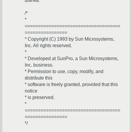
шапка:
/*
*
====================================
================
* Copyright (C) 1993 by Sun Microsystems,
Inc. All rights reserved.
*
* Developed at SunPro, a Sun Microsystems,
Inc. business.
* Permission to use, copy, modify, and
distribute this
* software is freely granted, provided that this
notice
* is preserved.
*
====================================
================
*/