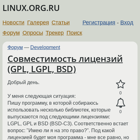
LINUX.ORG.RU
Новости
Галерея
Статьи
Регистрация
-
Вход
Форум
Опросы
Трекер
Поиск
Форум
—
Development
Совместимость лицензий
(GPL, LGPL, BSD)
Добрый день.
0
У меня следующая ситуация:
Пишу программу, в которой собираюсь
использовать несколько библиотек, которые
0
выпускаются под следующими лицензиями:
LGPL, GPL и BSD (BSD-C3). Соответственно встает
вопрос: "Имею ли я на это право?". Под какой
лицензией будет моя программа - мне все равно, но