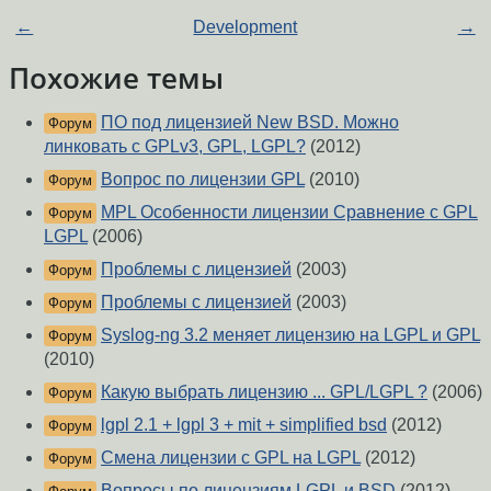
←
Development
→
Похожие темы
ПО под лицензией New BSD. Можно
Форум
линковать с GPLv3, GPL, LGPL?
(2012)
Вопрос по лицензии GPL
(2010)
Форум
MPL Особенности лицензии Сравнение с GPL
Форум
LGPL
(2006)
Проблемы с лицензией
(2003)
Форум
Проблемы с лицензией
(2003)
Форум
Syslog-ng 3.2 меняет лицензию на LGPL и GPL
Форум
(2010)
Какую выбрать лицензию ... GPL/LGPL ?
(2006)
Форум
lgpl 2.1 + lgpl 3 + mit + simplified bsd
(2012)
Форум
Смена лицензии с GPL на LGPL
(2012)
Форум
Вопросы по лицензиям LGPL и BSD
(2012)