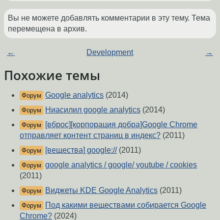
Вы не можете добавлять комментарии в эту тему. Тема
перемещена в архив.
←
Development
→
Похожие темы
Google analytics
(2014)
Форум
Ниасилил google analytics
(2014)
Форум
[вброс][корпорация добра]Google Chrome
Форум
отправляет контент страниц в индекс?
(2011)
[вещества] google://
(2011)
Форум
google analytics / google/ youtube / cookies
Форум
(2011)
Виджеты KDE Google Analytics
(2011)
Форум
Под какими веществами собирается Google
Форум
Chrome?
(2024)