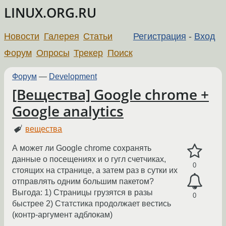
LINUX.ORG.RU
Новости
Галерея
Статьи
Регистрация
-
Вход
Форум
Опросы
Трекер
Поиск
Форум
—
Development
[Вещества] Google chrome +
Google analytics
вещества
А может ли Google chrome сохранять
данные о посещениях и о гугл счетчиках,
0
стоящих на странице, а затем раз в сутки их
отправлять одним большим пакетом?
Выгода: 1) Страницы грузятся в разы
0
быстрее 2) Статстика продолжает вестись
(контр-аргумент адблокам)