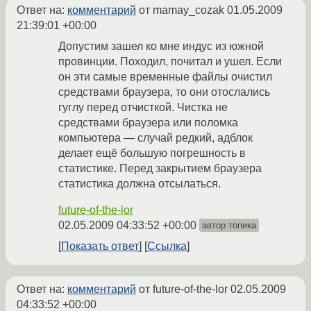
Ответ на:
комментарий
от mamay_cozak
01.05.2009
21:39:01 +00:00
Допустим зашел ко мне индус из южной
провинции. Походил, почитал и ушел. Если
он эти самые временные файлы очистил
средствами браузера, то они отослались
гуглу перед отчисткой. Чистка не
средствами браузера или поломка
компьютера — случай редкий, адблок
делает ещё большую погрешность в
статистике. Перед закрытием браузера
статистика должна отсылаться.
future-of-the-lor
02.05.2009 04:33:52 +00:00
автор топика
Показать ответ
Ссылка
Ответ на:
комментарий
от future-of-the-lor
02.05.2009
04:33:52 +00:00