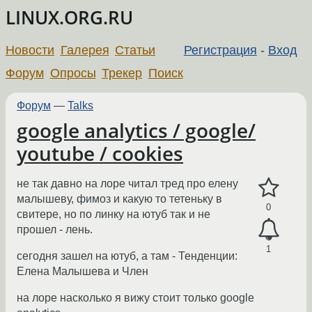
LINUX.ORG.RU
Новости
Галерея
Статьи
Регистрация
-
Вход
Форум
Опросы
Трекер
Поиск
Форум
—
Talks
google analytics / google/
youtube / cookies
не так давно на лоре читал тред про елену
малышеву, фимоз и какую то тетеньку в
0
свитере, но по линку на ютуб так и не
прошел - лень.
1
сегодня зашел на ютуб, а там - Тенденции:
Елена Малышева и Член
на лоре насколько я вижу стоит только google