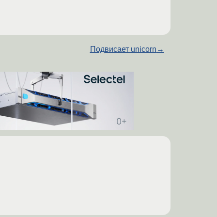
Подвисает unicorn
→