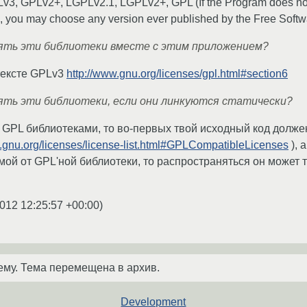
v3, GPLv2+, LGPLv2.1, LGPLv2+, GPL (If the Program does not
, you may choose any version ever published by the Free Softw
нять эти библиотеки вместе с этим приложением?
 тексте GPLv3
http://www.gnu.org/licenses/gpl.html#section6
нять эти библиотеки, если они линкуются статически?
 GPL библиотеками, то во-первых твой исходный код долж
.gnu.org/licenses/license-list.html#GPLCompatibleLicenses
), 
ой от GPL'ной библиотеки, то распространяться он может 
012 12:25:57 +00:00
)
ему. Тема перемещена в архив.
Development