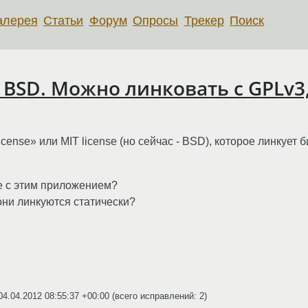
алерея
Статьи
Форум
Опросы
Трекер
Поиск
BSD. Можно линковать с GPLv3,
ense» или MIT license (но сейчас - BSD), которое линкует
те с этим приложением?
 они линкуются статически?
04.04.2012 08:55:37 +00:00
(всего исправлений: 2)