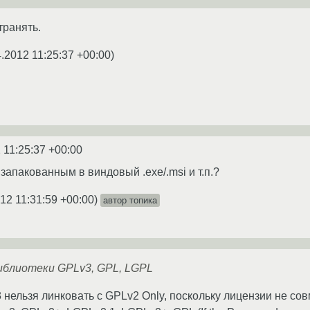
транять.
4.2012 11:25:37 +00:00
)
 11:25:37 +00:00
 запакованным в виндовый .exe/.msi и т.п.?
12 11:31:59 +00:00
)
автор топика
иблиотеки GPLv3, GPL, LGPL
нельзя линковать с GPLv2 Only, поскольку лицензии не совм