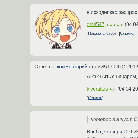
в исходниках распрос
devl547
(
04.0
★★★★★
Показать ответ
Ссылка
Ответ на:
комментарий
от devl547
04.04.2012
А как быть с бинарём,
kiverattes
(
04.04.20
★☆
Ссылка
которое линкует б
Вообще говоря GPLv3 