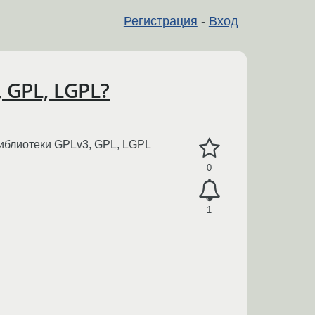
Регистрация
-
Вход
 GPL, LGPL?
 библиотеки GPLv3, GPL, LGPL
0
1