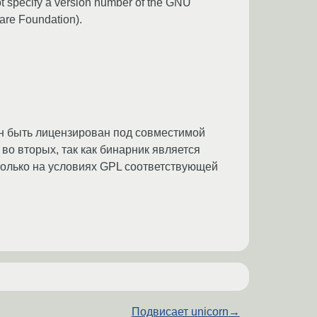
 specify a version number of the GNU
are Foundation).
ен быть лицензирован под совместимой
а во вторых, так как бинарник является
только на условиях GPL соответствующей
Подвисает unicorn
→