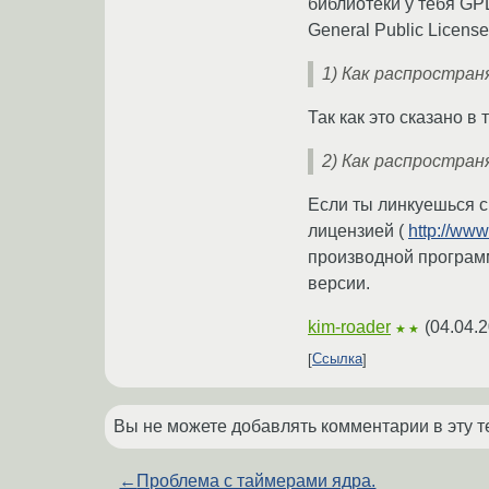
библиотеки у тебя GPL
General Public License
1) Как распростра
Так как это сказано в
2) Как распростра
Если ты линкуешься с
лицензией (
http://www
производной программ
версии.
kim-roader
(
04.04.2
★★
Ссылка
Вы не можете добавлять комментарии в эту т
←
Проблема с таймерами ядра.