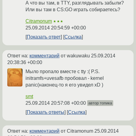
А что вы там, в TTY, разглядывать забыли?
Или вы там в CS:GO играть собираетесь?
Citramonum
★★★
25.09.2014 20:54:59 +00:00
Показать ответ
Ссылка
Ответ на:
комментарий
от wakuwaku
25.09.2014
20:38:36 +00:00
Мыло пропало вместе с tty :( P.S.
initramfs+uvesafb пробовал - kernel
panic(наконец-то я его увидел xD )
smt
25.09.2014 20:57:08 +00:00
автор топика
Показать ответы
Ссылка
Ответ на:
комментарий
от Citramonum
25.09.2014