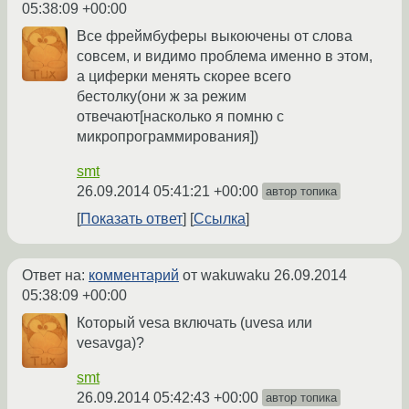
05:38:09 +00:00
Все фреймбуферы выкоючены от слова
совсем, и видимо проблема именно в этом,
а циферки менять скорее всего
бестолку(они ж за режим
отвечают[насколько я помню с
микропрограммирования])
smt
26.09.2014 05:41:21 +00:00
автор топика
Показать ответ
Ссылка
Ответ на:
комментарий
от wakuwaku
26.09.2014
05:38:09 +00:00
Который vesa включать (uvesa или
vesavga)?
smt
26.09.2014 05:42:43 +00:00
автор топика