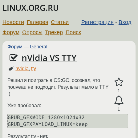
LINUX.ORG.RU
Новости
Галерея
Статьи
Регистрация
-
Вход
Форум
Опросы
Трекер
Поиск
Форум
—
General
nVidia VS TTY
nvidia
,
tty
Решил я поиграть в CS:GO, осознал, что
nouveau не подходит. Результат мыло в TTY
1
:(
Уже пробовал:
1
GRUB_GFXMODE=1280x1024x32

Результат tty - нет.