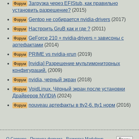
Загрузка через EFIStub, как правильно
Форум
установить разрешение?
(2015)
Gentoo не собирается nvidia-drivers
(2017)
Форум
Настроить GruB как и где ?
(2011)
Форум
GeForce 210 + nvidia-drivers = зависоны с
Форум
артефактами
(2014)
PRIME vs nvidia-xrun
(2019)
Форум
[nvidia] Разрешение мультимониторных
Форум
конфигураций.
(2009)
nvidia, черный экран
(2018)
Форум
VoidLinux. Чёрный экран после установки
Форум
Драйверов NVIDIA
(2024)
nouveau артефакты в tty2-6. tty1 норм
(2016)
Форум
О Сервере
-
Правила форума
-
Разметка Markdown