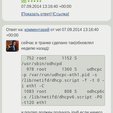
vel
★★★★★
07.09.2014 13:16:40 +00:00
Показать ответ
Ссылка
Ответ на:
комментарий
от vel
07.09.2014 13:16:40
+00:00
сейчас в транке сделано так(обновлял
неделю назад):
  752 root      1152 S    
/usr/sbin/odhcpd

  978 root      1360 S    udhcpc 
-p /var/run/udhcpc-eth1.pid -s 
/lib/netifd/dhcp.script -f -t 0 -
i eth1 -C

 1083 root       808 S    odhcp6c 
-s /lib/netifd/dhcpv6.script -P0 
и роутер должен получать ipv6 если ничего