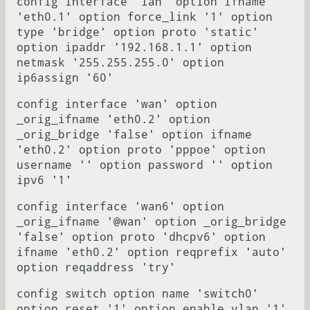
config interface 'lan' option ifname
'eth0.1' option force_link '1' option
type 'bridge' option proto 'static'
option ipaddr '192.168.1.1' option
netmask '255.255.255.0' option
ip6assign '60'
config interface 'wan' option
_orig_ifname 'eth0.2' option
_orig_bridge 'false' option ifname
'eth0.2' option proto 'pppoe' option
username '' option password '' option
ipv6 '1'
config interface 'wan6' option
_orig_ifname '@wan' option _orig_bridge
'false' option proto 'dhcpv6' option
ifname 'eth0.2' option reqprefix 'auto'
option reqaddress 'try'
config switch option name 'switch0'
option reset '1' option enable_vlan '1'