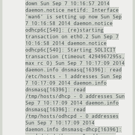
down Sun Sep 7 10:16:57 2014
daemon.notice netifd: Interface
'wan6' is setting up now Sun Sep
7 10:16:58 2014 daemon.notice
odhcp6c[540]: (re)starting
transaction on eth0.2 Sun Sep 7
10:16:58 2014 daemon.notice
odhcp6c[540]: Starting SOLICIT
transaction (timeout 4294967295s,
max rc 0) Sun Sep 7 10:17:09 2014
daemon.info dnsmasq[16396]: read
/etc/hosts - 1 addresses Sun Sep
7 10:17:09 2014 daemon.info
dnsmasq[16396]: read
/tmp/hosts/dhcp - 0 addresses Sun
Sep 7 10:17:09 2014 daemon.info
dnsmasq[16396]: read
/tmp/hosts/odhcpd - 0 addresses
Sun Sep 7 10:17:09 2014
daemon.info dnsmasq-dhcp[16396]: