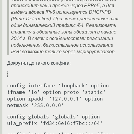
происходит как и прежде через PPPoE, а для
выдачи адреса IPv6 используется DHCP-PD
(Prefix Delegation). При этом предоставляется
один динамический префикс /64. Реализовать
статику и обратные зоны обещают в начале
2014 г. В связи с особенностями реализации
подключения, безкостыльное использование
IPv6 возможно только через маршрутизатор.
Докрутил до такого конфига:
config interface 'loopback' option
ifname 'lo' option proto 'static'
option ipaddr '127.0.0.1' option
netmask '255.0.0.0'
config globals 'globals' option
ula_prefix 'fd34:6e16:f7bc::/64'