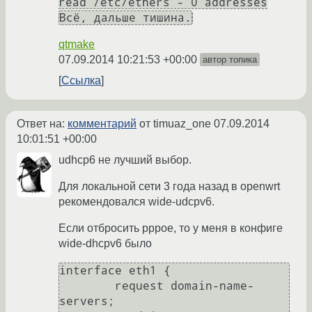
read /etc/ethers - 0 addresses
Всё, дальше тишина.
qtmake
07.09.2014 10:21:53 +00:00
автор топика
Ссылка
Ответ на:
комментарий
от timuaz_one
07.09.2014
10:01:51 +00:00
udhcp6 не лучший выбор.
Для локальной сети 3 года назад в openwrt
рекомендовался wide-udcpv6.
Если отбросить pppoe, то у меня в конфиге
wide-dhcpv6 было
interface eth1 {

        request domain-name-
servers;
