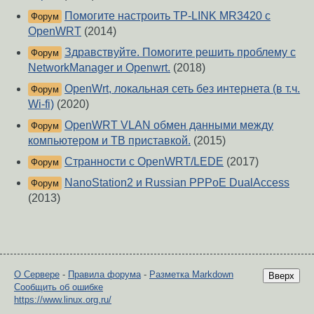
Помогите настроить TP-LINK MR3420 с
Форум
OpenWRT
(2014)
Здравствуйте. Помогите решить проблему с
Форум
NetworkManager и Openwrt.
(2018)
OpenWrt, локальная сеть без интернета (в т.ч.
Форум
Wi-fi)
(2020)
OpenWRT VLAN обмен данными между
Форум
компьютером и ТВ приставкой.
(2015)
Странности с OpenWRT/LEDE
(2017)
Форум
NanoStation2 и Russian PPPoE DualAccess
Форум
(2013)
О Сервере
-
Правила форума
-
Разметка Markdown
Вверх
Сообщить об ошибке
https://www.linux.org.ru/