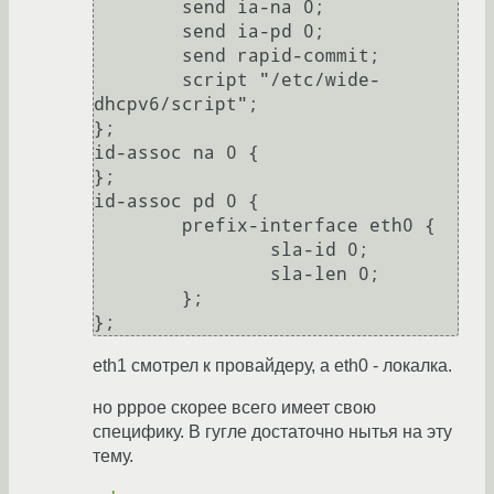
        send ia-na 0;

        send ia-pd 0;

        send rapid-commit;

        script "/etc/wide-
dhcpv6/script";

};

id-assoc na 0 {

};

id-assoc pd 0 {

        prefix-interface eth0 {

                sla-id 0;

                sla-len 0;

        };

eth1 смотрел к провайдеру, а eth0 - локалка.
но pppoe скорее всего имеет свою
специфику. В гугле достаточно нытья на эту
тему.