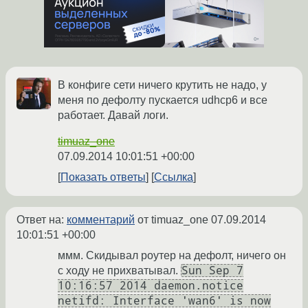
В конфиге сети ничего крутить не надо, у
меня по дефолту пускается udhcp6 и все
работает. Давай логи.
timuaz_one
07.09.2014 10:01:51 +00:00
Показать ответы
Ссылка
Ответ на:
комментарий
от timuaz_one
07.09.2014
10:01:51 +00:00
ммм. Скидывал роутер на дефолт, ничего он
Sun Sep 7
с ходу не прихватывал.
10:16:57 2014 daemon.notice
netifd: Interface 'wan6' is now