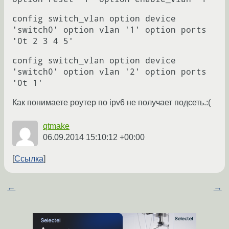
config switch_vlan option device
'switch0' option vlan '1' option ports
'0t 2 3 4 5'
config switch_vlan option device
'switch0' option vlan '2' option ports
'0t 1'
Как понимаете роутер по ipv6 не получает подсеть.:(
qtmake
06.09.2014 15:10:12 +00:00
Ссылка
←
→