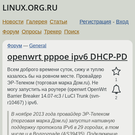
LINUX.ORG.RU
Новости
Галерея
Статьи
Регистрация
-
Вход
Форум
Опросы
Трекер
Поиск
Форум
—
General
openwrt pppoe ipv6 DHCP-PD
Всем доброго времени суток, сижу и туплю
казалось бы на ровном месте. Провайдер
1
ЭР-Телеком (торговая марка Дом.ru). Не
могу запустить на роутере (openwrt OpenWrt
Barrier Breaker 14.07-rc3 / LuCI Trunk (svn-
2
r10467) ) ipv6.
В ноябре 2013 года провайдер ЭР-Телеком
(торговая марка Дом.ru) запустил нативную
поддержку протокола IPv6 в 29 городах, в том
числе и в Волгограде (AS39435). Подключение