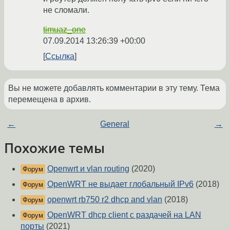
не сломали.
timuaz_one
07.09.2014 13:26:39 +00:00
Ссылка
Вы не можете добавлять комментарии в эту тему. Тема
перемещена в архив.
←
General
→
Похожие темы
Openwrt и vlan routing
(2020)
Форум
OpenWRT не выдает глобальный IPv6
(2018)
Форум
openwrt rb750 r2 dhcp and vlan
(2018)
Форум
OpenWRT dhcp client с раздачей на LAN
Форум
порты
(2021)