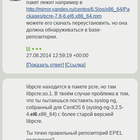
пакет лежит например в
http://mirror.yandex.ru/centos/6.5/os/x86_64/Pa
ckages/pcre-7.8-6.el6.x86_64.rpm
можете его скачать переустановить. но она
должна обнаруживаться в base-
репозитории.
bl
★★★
27.08.2014 12:59:19 +00:00
Показать ответ
Ссылка
libpcre находится в пакете pcre, но там
libpcre.so.1. В твоём случае проблема в том,
что ты пытаешься поставить syslog-ng,
собранный для CentOS 6 (syslog-ng-3.2.5-
4.
el6
.x86_64) с более старой версией
libpcre.
Ты точно правильный репозиторий EPEL
подключил?