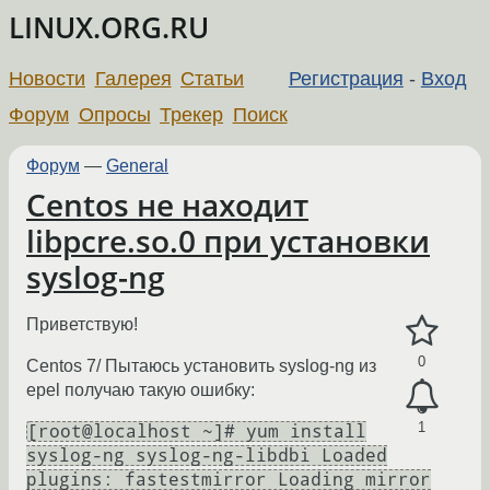
LINUX.ORG.RU
Новости
Галерея
Статьи
Регистрация
-
Вход
Форум
Опросы
Трекер
Поиск
Форум
—
General
Centos не находит
libpcre.so.0 при установки
syslog-ng
Приветствую!
0
Centos 7/ Пытаюсь установить syslog-ng из
epel получаю такую ошибку:
1
[root@localhost ~]# yum install
syslog-ng syslog-ng-libdbi Loaded
plugins: fastestmirror Loading mirror