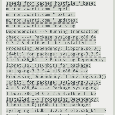
speeds from cached hostfile * base:
mirror.awanti.com * epel:
mirror.awanti.com * extras:
mirror.awanti.com * updates:
mirror.awanti.com Resolving
Dependencies --> Running transaction
check ---> Package syslog-ng.x86_64
0:3.2.5-4.el6 will be installed -->
Processing Dependency: libpcre.so.0()
(64bit) for package: syslog-ng-3.2.5-
4.el6.x86_64 --> Processing Dependency:
libnet.so.1()(64bit) for package:
syslog-ng-3.2.5-4.el6.x86_64 -->
Processing Dependency: libevtlog.so.0()
(64bit) for package: syslog-ng-3.2.5-
4.el6.x86_64 ---> Package syslog-ng-
libdbi.x86_64 0:3.2.5-4.el6 will be
installed --> Processing Dependency:
libdbi.so.0()(64bit) for package:
syslog-ng-libdbi-3.2.5-4.el6.x86_64 -->