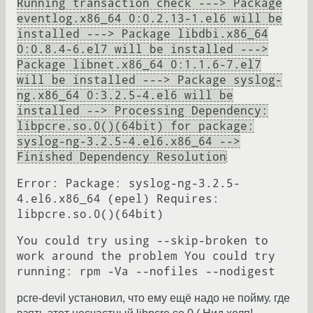
Running transaction check ---> Package
eventlog.x86_64 0:0.2.13-1.el6 will be
installed ---> Package libdbi.x86_64
0:0.8.4-6.el7 will be installed --->
Package libnet.x86_64 0:1.1.6-7.el7
will be installed ---> Package syslog-
ng.x86_64 0:3.2.5-4.el6 will be
installed --> Processing Dependency:
libpcre.so.0()(64bit) for package:
syslog-ng-3.2.5-4.el6.x86_64 -->
Finished Dependency Resolution
Error: Package: syslog-ng-3.2.5-
4.el6.x86_64 (epel) Requires:
libpcre.so.0()(64bit)
You could try using --skip-broken to
work around the problem You could try
running: rpm -Va --nofiles --nodigest
pcre-devil установил, что ему ещё надо не пойму. где