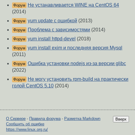
Не устанавливается WINE на CentOS 64
Форум
(2014)
yum update с ошибкой
(2013)
Форум
Проблема с зависимостями
(2014)
Форум
yum install httpd-devel
(2018)
Форум
yum install exim и последняя версия Mysql
Форум
(2011)
Ошибка установки nodejs из-за версии glibc
Форум
(2022)
Не могу установить rpm-build на практически
Форум
голой CentOS 5.10
(2014)
О Сервере
-
Правила форума
-
Разметка Markdown
Вверх
Сообщить об ошибке
https://www.linux.org.ru/