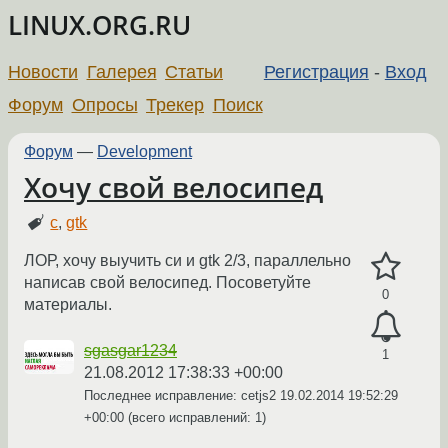
LINUX.ORG.RU
Новости
Галерея
Статьи
Регистрация
-
Вход
Форум
Опросы
Трекер
Поиск
Форум
—
Development
Хочу свой велосипед
c
,
gtk
ЛОР, хочу выучить си и gtk 2/3, параллельно
написав свой велосипед. Посоветуйте
0
материалы.
sgasgar1234
1
21.08.2012 17:38:33 +00:00
Последнее исправление: cetjs2
19.02.2014 19:52:29
+00:00
(всего исправлений: 1)