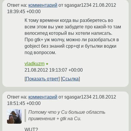
Ответ на:
комментарий
от sgasgar1234
21.08.2012
18:39:45 +00:00
К тому времени когда вы разберетесь во
всем этом вы уже забудете про какой-то там
велосипед который вы хотели написать.
Про gtk+ уж молчу, можно ли разобраться в
gobject без знаний cpp+qt и бутылки водки
под вопросом.
vladkuzm
★
21.08.2012 19:13:07 +00:00
Показать ответ
Ссылка
Ответ на:
комментарий
от sgasgar1234
21.08.2012
18:51:45 +00:00
Потому что у Си больше область
применения + gtk на Си.
WUT?