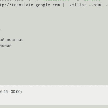
tp://translate.google.com |  xmllint --html -
36:46 +00:00
)