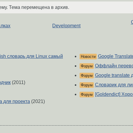
ему. Тема перемещена в архив.
ылках
Development
ish словарь для Linux самый
Google Translat
Новости
Оффлайн перевод
Форум
Google translate 
Форум
одчик
(2011)
Словарик для ли
Форум
[Goldendict] Хор
Форум
а для проекта
(2021)