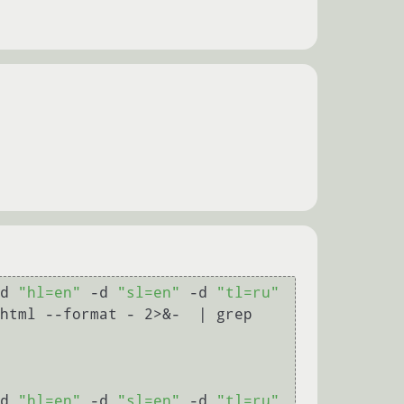
d 
"hl=en"
 -d 
"sl=en"
 -d 
"tl=ru"
 http://translate.google.com |  xmllint --html --format - 2>&-  | grep 
d 
"hl=en"
 -d 
"sl=en"
 -d 
"tl=ru"