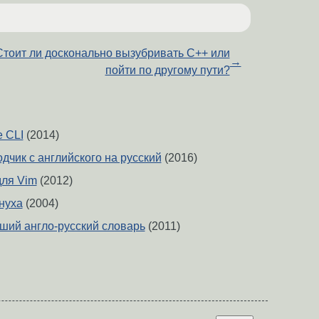
Стоит ли досконально вызубривать С++ или
→
пойти по другому пути?
e CLI
(2014)
чик с английского на русский
(2016)
для Vim
(2012)
нуха
(2004)
оший англо-русский словарь
(2011)