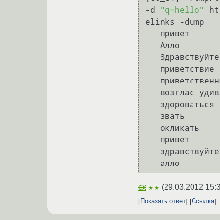
-d 
"q=hello"
 ht
elinks -dump

   привет

   Алло

   Здравствуйте.

   приветствие

   приветственный возглас

   возглас удивления

   здороваться

   звать

   окликать

   привет

   здравствуйте

cx
(
29.03.2012 15:
★★
Показать ответ
Ссылка