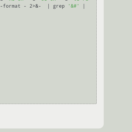
-format - 2>&-  | grep 
'&#'
 | 