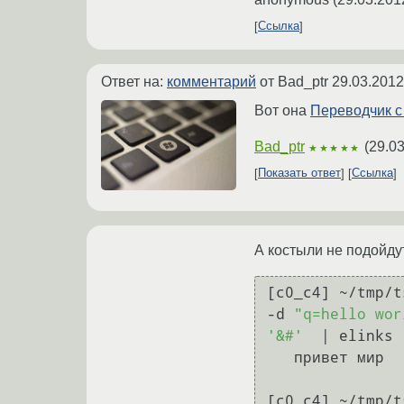
Ссылка
Ответ на:
комментарий
от Bad_ptr
29.03.2012
Вот она
Переводчик с
Bad_ptr
(
29.03
★★★★★
Показать ответ
Ссылка
А костыли не подойду
[c0_c4] ~/tmp/t
-d 
"q=hello wor
'&#'
  | elinks 
   привет мир

[c0_c4] ~/tmp/t