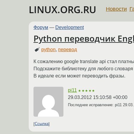
LINUX.ORG.RU
Новости
Г
Форум
—
Development
Python переводчик Engl
python
,
перевод
К сожалению google translate api стал платны
Подскажите библиотеку для любого словаря 
В идеале если может переводить фразы.
pi11
★★★★★
29.03.2012 15:10:58 +00:00
Последнее исправление: pi11
29.03
Ссылка