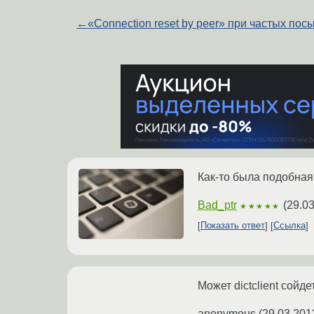
←
«Connection reset by peer» при частых пос
Как-то была подобная 
Bad_ptr
(
29.03
★★★★★
Показать ответ
Ссылка
Может dictclient сойдет
anonymous
(
29.03.201