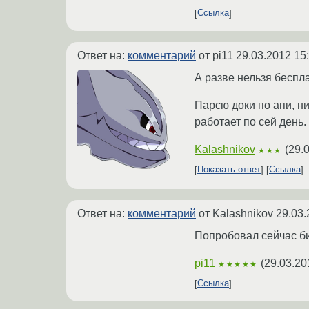
Ссылка
Ответ на:
комментарий
от pi11
29.03.2012 15
А разве нельзя беспл
Парсю доки по апи, н
работает по сей день.
Kalashnikov
(
29.
★★★
Показать ответ
Ссылка
Ответ на:
комментарий
от Kalashnikov
29.03.
Попробовал сейчас биб
pi11
(
29.03.20
★★★★★
Ссылка