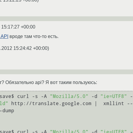
 15:17:27 +00:00
 API
вроде там что-то есть.
.2012 15:24:42 +00:00
)
т? Обязательно api? Я вот таким пользуюсь:
save$ curl -s -A 
"Mozilla/5.0"
 -d 
"ie=UTF8"
 -
ld"
-dump

save$ curl -s -A 
"Mozilla/5.0"
 -d 
"ie=UTF8"
 -