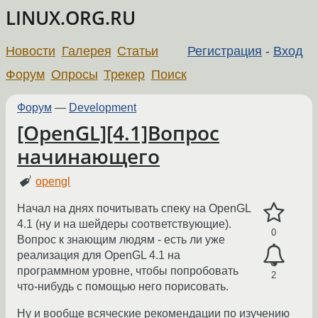
LINUX.ORG.RU
Новости
Галерея
Статьи
Регистрация
-
Вход
Форум
Опросы
Трекер
Поиск
Форум
—
Development
[OpenGL][4.1]Вопрос
начинающего
opengl
Начал на днях почитывать спеку на OpenGL
4.1 (ну и на шейдеры соответствующие).
0
Вопрос к знающим людям - есть ли уже
реализация для OpenGL 4.1 на
программном уровне, чтобы попробовать
2
что-нибудь с помощью него порисовать.
Ну и вообще всяческие рекомендации по изучению