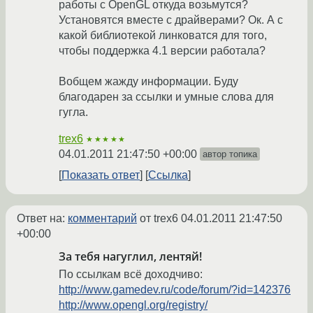
работы с OpenGL откуда возьмутся?
Установятся вместе с драйверами? Ок. А с
какой библиотекой линковатся для того,
чтобы поддержка 4.1 версии работала?
Вобщем жажду информации. Буду
благодарен за ссылки и умные слова для
гугла.
trex6
★★★★★
04.01.2011 21:47:50 +00:00
автор топика
Показать ответ
Ссылка
Ответ на:
комментарий
от trex6
04.01.2011 21:47:50
+00:00
За тебя нагуглил, лентяй!
По ссылкам всё доходчиво:
http://www.gamedev.ru/code/forum/?id=142376
http://www.opengl.org/registry/