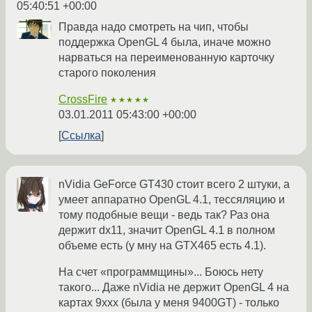
05:40:51 +00:00
Правда надо смотреть на чип, чтобы
поддержка OpenGL 4 была, иначе можно
нарваться на переименованную карточку
старого поколения
CrossFire
★★★★★
03.01.2011 05:43:00 +00:00
Ссылка
nVidia GeForce GT430 стоит всего 2 штуки, а
умеет аппаратно OpenGL 4.1, тессяляцию и
тому подобные вещи - ведь так? Раз она
держит dx11, значит OpenGL 4.1 в полном
объеме есть (у мну на GTX465 есть 4.1).
На счет «программщины»... Боюсь нету
такого... Даже nVidia не держит OpenGL 4 на
картах 9xxx (была у меня 9400GT) - только