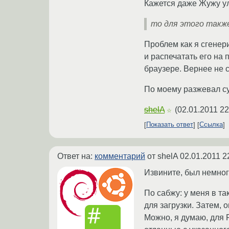
Кажется даже Жужу ул
то для этого также
Проблем как я сгенер
и распечатать его на
браузере. Вернее не 
По моему разжевал су
shelA
(
02.01.2011 22
☆
Показать ответ
Ссылка
Ответ на:
комментарий
от shelA
02.01.2011 2
Извините, был немног
По сабжу: у меня в та
для загрузки. Затем, 
Можно, я думаю, для 