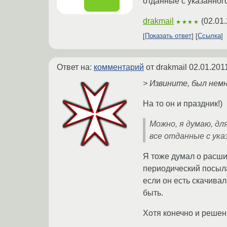
отданные с указанног
drakmail
(
02.01
★★★★
Показать ответ
Ссылка
Ответ на:
комментарий
от drakmail
02.01.201
> Извините, был нем
На то он и праздник!)
Можно, я думаю, дл
все отданные с ука
Я тоже думал о расши
периодический посыла
если он есть скачива
быть.
Хотя конечно и решен