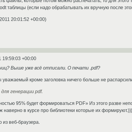
ть файлы, которые потом можно распечатать, то для этого т
 odt таблицы (если надо обрабатывать их вручную после этог
.2011 20:01:52 +00:00
)
1 19:59:03 +00:00
ниц? Выше уже всё отписали. О печати .pdf?
ы уважаемый кроме заголовка ничего больше не распарсил
для генерации pdf.
ностью 95% будет формироваться PDF» Из этого разве непо
ж наверно в курсе про библиотеки которые их формируют.))
 из веб-браузера.