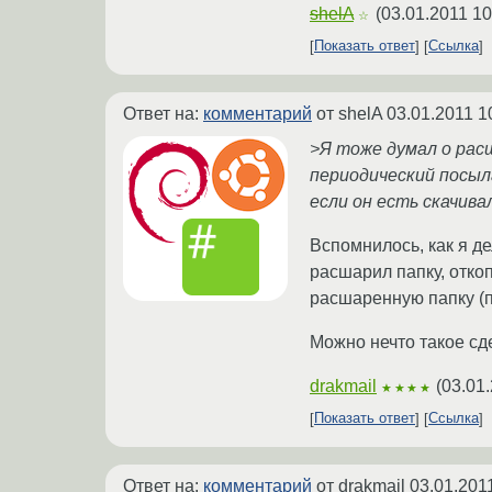
shelA
(
03.01.2011 10
☆
Показать ответ
Ссылка
Ответ на:
комментарий
от shelA
03.01.2011 1
>Я тоже думал о рас
периодический посыл
если он есть скачива
Вспомнилось, как я де
расшарил папку, отко
расшаренную папку (пр
Можно нечто такое сде
drakmail
(
03.01.
★★★★
Показать ответ
Ссылка
Ответ на:
комментарий
от drakmail
03.01.201