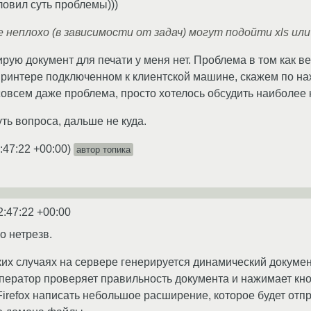
овил суть проблемы)))
 неплохо (в зависимости от задач) могут подойти xls ил
ирую документ для печати у меня нет. Проблема в том как 
 принтере подключенном к клиентской машине, скажем по н
совсем даже проблема, просто хотелось обсудить наиболее
ть вопроса, дальше не куда.
:47:22 +00:00
)
автор топика
2:47:22 +00:00
о нетрезв.
ких случаях на сервере генерируется динамический документ 
оператор проверяет правильность документа и нажимает кнопк
Firefox написать небольшое расширение, которое будет отп