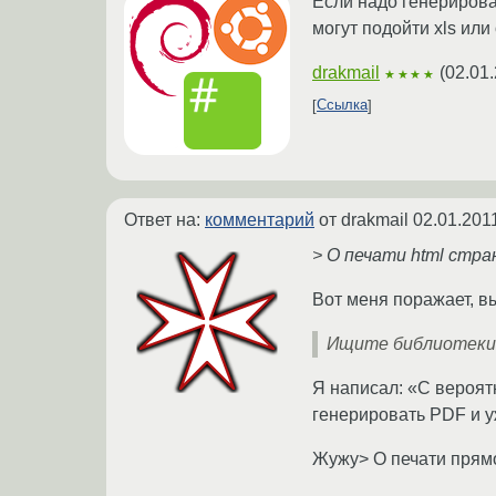
Если надо генерирова
могут подойти xls или
drakmail
(
02.01
★★★★
Ссылка
Ответ на:
комментарий
от drakmail
02.01.201
> О печати html стра
Вот меня поражает, в
Ищите библиотеки 
Я написал: «С вероят
генерировать PDF и у
Жужу> О печати прямо