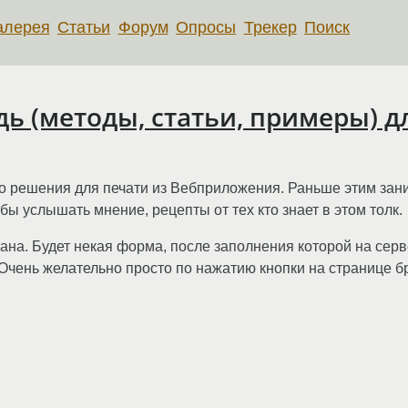
алерея
Статьи
Форум
Опросы
Трекер
Поиск
ь (методы, статьи, примеры) д
о решения для печати из Вебприложения. Раньше этим зан
 бы услышать мнение, рецепты от тех кто знает в этом толк.
крана. Будет некая форма, после заполнения которой на се
 Очень желательно просто по нажатию кнопки на странице б