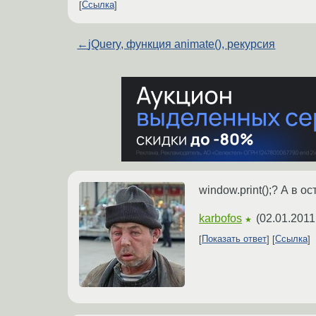
Ссылка
←
jQuery, функция animate(), рекурсия
window.print();? А в 
karbofos
(
02.01.2011
★
Показать ответ
Ссылка