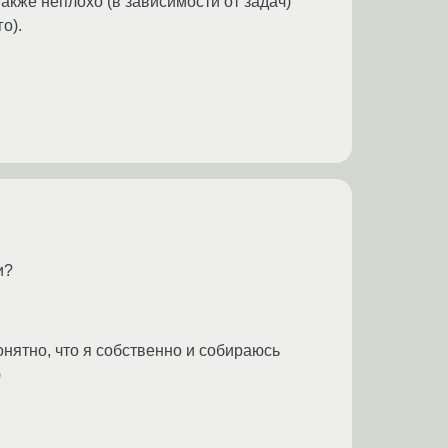
акже неплохо (в зависимости от задач)
о).
и?
нятно, что я собственно и собираюсь
)