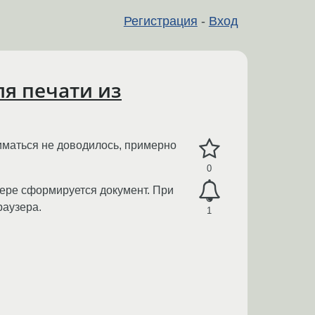
Регистрация
-
Вход
ля печати из
иматься не доводилось, примерно
0
рвере сформируется документ. При
раузера.
1