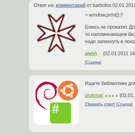
Ответ на:
комментарий
от karbofos
02.01.201
> window.print();?
Боюсь не прокатит. Д
то напоминающем бил
надо запихнуть в лок
shelA
(
02.01.2011 16
☆
Ссылка
Ищите библиотеки для 
drakmail
(
02.01
★★★★
Показать ответ
Ссылка