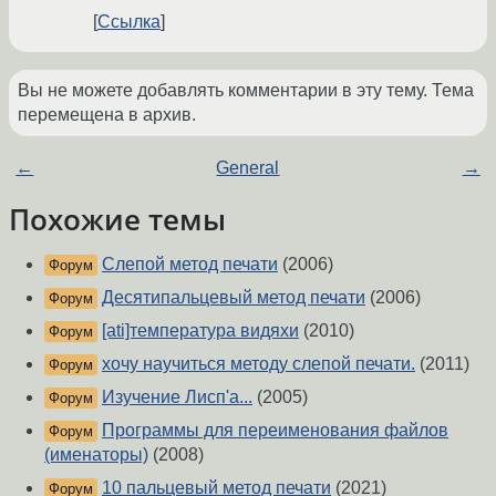
Ссылка
Вы не можете добавлять комментарии в эту тему. Тема
перемещена в архив.
←
General
→
Похожие темы
Слепой метод печати
(2006)
Форум
Десятипальцевый метод печати
(2006)
Форум
[ati]температура видяхи
(2010)
Форум
хочу научиться методу слепой печати.
(2011)
Форум
Изучение Лисп'а...
(2005)
Форум
Программы для переименования файлов
Форум
(именаторы)
(2008)
10 пальцевый метод печати
(2021)
Форум