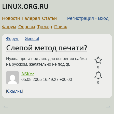
LINUX.ORG.RU
Новости
Галерея
Статьи
Регистрация
-
Вход
Форум
Опросы
Трекер
Поиск
Форум
—
General
Слепой метод печати?
Нужна прога под лин. для освоения сабжа
на русском, желательно не под qt.
0
ASKez
05.08.2005 16:49:27 +00:00
0
Ссылка
←
→