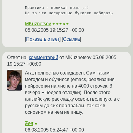
Практика - великая вещь ;-)

MKuznetsov
★★★★★
05.08.2005 19:15:27 +00:00
Показать ответ
Ссылка
Ответ на:
комментарий
от MKuznetsov
05.08.2005
19:15:27 +00:00
Ага, полностью солидарен. Сам таким
методом и обучился (emacs, реализация
нейросетки на лиспе на 4000 строчек, 3
вечера + неделя отладки). После этого
английскую раскладку освоил вслепую, а с
русским до сих пор траблы, так как в
основном на нем не пишу.
Zert
★
06.08.2005 05:24:47 +00:00