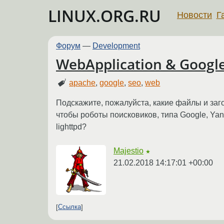
LINUX.ORG.RU
Новости
Г
Форум
—
Development
WebApplication & Googl
apache
,
google
,
seo
,
web
Подскажите, пожалуйста, какие файлы и заго
чтобы роботы поисковиков, типа Google, Ya
lighttpd?
Majestio
★
21.02.2018 14:17:01 +00:00
Ссылка