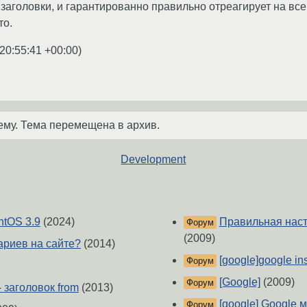
 заголовки, и гарантированно правильно отреагирует на вс
то.
20:55:41 +00:00
)
ему. Тема перемещена в архив.
Development
ntOS 3.9
(2024)
Правильная наст
Форум
(2009)
ариев на сайте?
(2014)
[google]google ins
Форум
[Google]
(2009)
Форум
- заголовок from
(2013)
[google] Google 
Форум