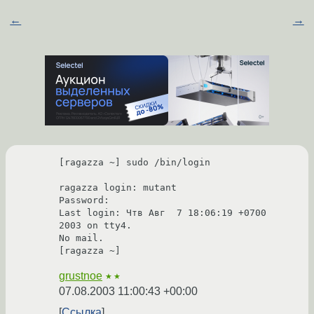
←
→
[ragazza ~] sudo /bin/login

ragazza login: mutant

Password:

Last login: Чтв Авг  7 18:06:19 +0700 
2003 on tty4.

No mail.

grustnoe
★★
07.08.2003 11:00:43 +00:00
Ссылка