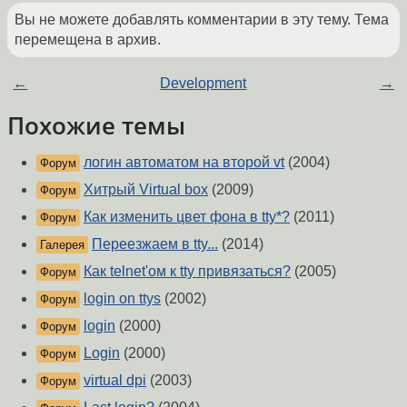
Вы не можете добавлять комментарии в эту тему. Тема
перемещена в архив.
←
Development
→
Похожие темы
логин автоматом на второй vt
(2004)
Форум
Хитрый Virtual box
(2009)
Форум
Как изменить цвет фона в tty*?
(2011)
Форум
Переезжаем в tty...
(2014)
Галерея
Как telnet'ом к tty привязаться?
(2005)
Форум
login on ttys
(2002)
Форум
login
(2000)
Форум
Login
(2000)
Форум
virtual dpi
(2003)
Форум