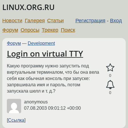
LINUX.ORG.RU
Новости
Галерея
Статьи
Регистрация
-
Вход
Форум
Опросы
Трекер
Поиск
Форум
—
Development
Login on virtual TTY
Какую программу нужно запустить под
виртуальным терминалом, что бы она вела
0
себя как обычная консоль при запуске:
запрвшивала имя и пароль, потом
запускала шелл и т. д.?
0
anonymous
07.08.2003 09:01:12 +00:00
Ссылка