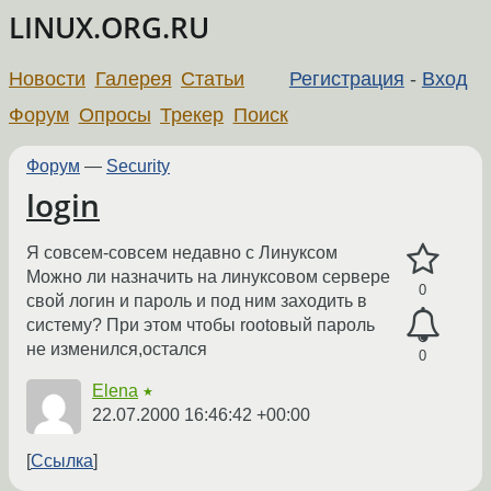
LINUX.ORG.RU
Новости
Галерея
Статьи
Регистрация
-
Вход
Форум
Опросы
Трекер
Поиск
Форум
—
Security
login
Я совсем-совсем недавно с Линуксом
Можно ли назначить на линуксовом сервере
0
свой логин и пароль и под ним заходить в
систему? При этом чтобы rootовый пароль
не изменился,остался
0
Elena
★
22.07.2000 16:46:42 +00:00
Ссылка