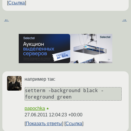
Ссылка
←
→
например так:
setterm -background black -
foreground green
papochka
★
27.06.2011 12:04:23 +00:00
Показать ответы
Ссылка