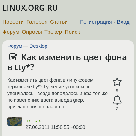
LINUX.ORG.RU
Новости
Галерея
Статьи
Регистрация
-
Вход
Форум
Опросы
Трекер
Поиск
Форум
—
Desktop
Как изменить цвет фона
в tty*?
Как изменить цвет фона в линуксовом
терминале tty*? Гугление успехом не
0
увенчалось - везде попадалась инфа только
по изменению цвета вывода grep,
приглашения шелла и т.п.
2
bk_
★★
27.06.2011 11:58:55 +00:00