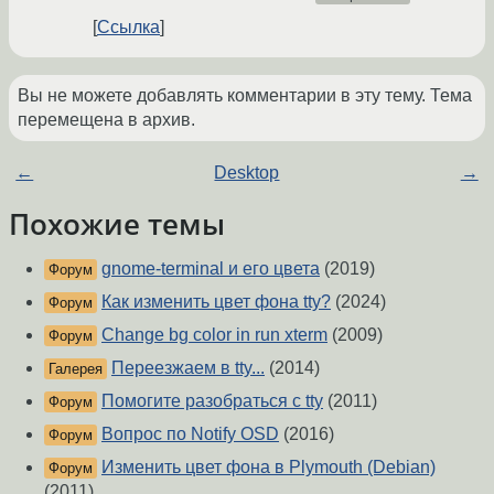
Ссылка
Вы не можете добавлять комментарии в эту тему. Тема
перемещена в архив.
←
Desktop
→
Похожие темы
gnome-terminal и его цвета
(2019)
Форум
Как изменить цвет фона tty?
(2024)
Форум
Change bg color in run xterm
(2009)
Форум
Переезжаем в tty...
(2014)
Галерея
Помогите разобраться с tty
(2011)
Форум
Вопрос по Notify OSD
(2016)
Форум
Изменить цвет фона в Plymouth (Debian)
Форум
(2011)