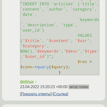
"INSERT INTO `articles` (`title`, 
`content`, `author`, `category`, 
`date`,

			`keywords
`,`description`, `type`, 
`user_id`) 

			VALUES 
('
$title
', '
$content
', '
$usr
', 
'
$category
', 
NOW(),'
$keywords
','
$desc
','
$type
'
,'
$user_id
')"
;

$res
 = 
$conn
->
query
(
$query
);

derlinux
☆
23.04.2022 15:20:23 +00:00
автор топика
Показать ответы
Ссылка