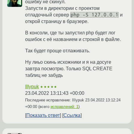
ошибку не скинул.
Запусти в директории с проектом
php -S 127.0.0.1
отладочный сервер
и
открой страницу в браузере.
В консоли, где ты запустил php будет лог
ошибок с её названием и строкой в файле.
Так будет проще отлаживать.
Ну лиьо скинь исхожники и я на досуге
завтра посмотрю. Только SQL CREATE
таблиц не забудь
IIIypuk
★★★★★
23.04.2022 13:11:43 +00:00
Последнее исправление: IIIypuk
23.04.2022 13:12:24
+00:00
(всего
исправлений: 1
)
Показать ответ
Ссылка