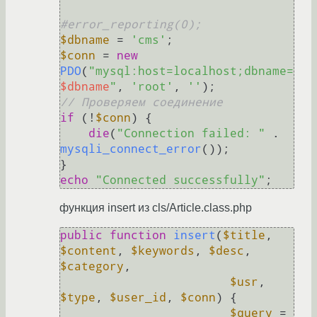
#error_reporting(0);
$dbname
 = 
'cms'
$conn
 = 
new
PDO
(
"mysql:host=localhost;dbname=
$dbname
"
, 
'root'
, 
''
// Проверяем соединение
if
 (!
$conn
) {

die
(
"Connection failed: "
 . 
mysqli_connect_error
());

echo
"Connected successfully"
функция insert из cls/Article.class.php
public
function
insert
(
$title
, 
$content
, 
$keywords
, 
$desc
, 
$category
, 

$usr
, 
$type
, 
$user_id
, 
$conn
) 
{

$query
 = 