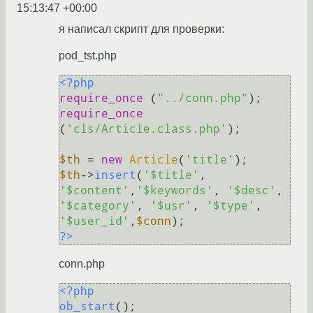
15:13:47 +00:00
я написал скрипт для проверки:
pod_tst.php
<?php
require_once
 (
"../conn.php"
require_once
(
'cls/Article.class.php'
);

$th
 = 
new
Article
(
'title'
$th
->
insert
(
'$title'
, 
'$content'
,
'$keywords'
, 
'$desc'
, 
'$category'
, 
'$usr'
, 
'$type'
, 
'$user_id'
,
$conn
?>
conn.php
<?php
ob_start
();
