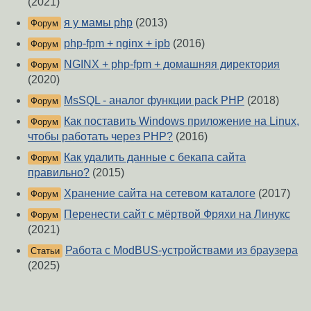
(2021)
я у мамы php
(2013)
Форум
php-fpm + nginx + ipb
(2016)
Форум
NGINX + php-fpm + домашняя директория
Форум
(2020)
MsSQL - аналог функции pack PHP
(2018)
Форум
Как поставить Windows приложение на Linux,
Форум
чтобы работать через PHP?
(2016)
Как удалить данные с бекапа сайта
Форум
правильно?
(2015)
Хранение сайта на сетевом каталоге
(2017)
Форум
Перенести сайт с мёртвой Фряхи на Линукс
Форум
(2021)
Работа с ModBUS-устройствами из браузера
Статьи
(2025)