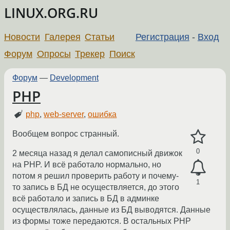
LINUX.ORG.RU
Новости
Галерея
Статьи
Регистрация
-
Вход
Форум
Опросы
Трекер
Поиск
Форум
—
Development
PHP
php
,
web-server
,
ошибка
Вообщем вопрос странный.
0
2 месяца назад я делал самописный движок
на PHP. И всё работало нормально, но
потом я решил проверить работу и почему-
1
то запись в БД не осуществляется, до этого
всё работало и запись в БД в админке
осуществлялась, данные из БД выводятся. Данные
из формы тоже передаются. В остальных PHP