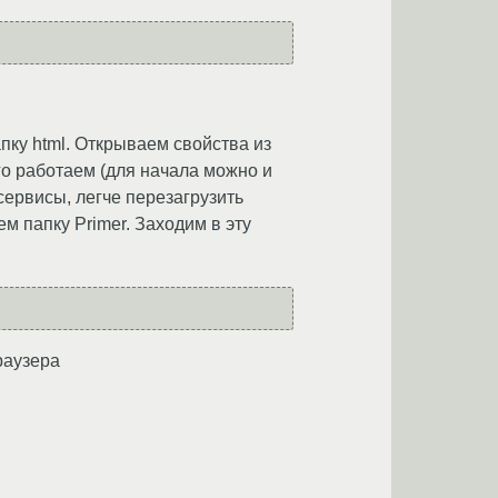
апку html. Открываем свойства из
го работаем (для начала можно и
сервисы, легче перезагрузить
м папку Primer. Заходим в эту
раузера