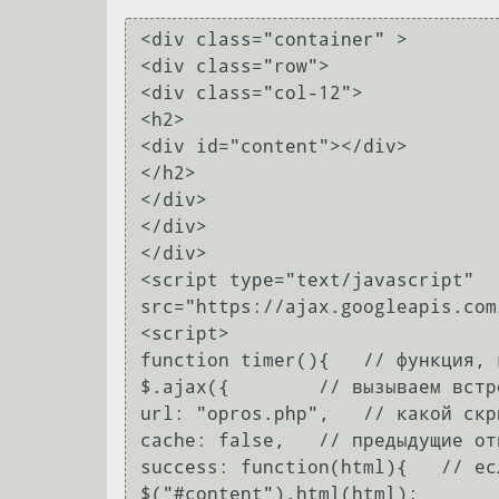
<div class="container" >

<div class="row">

<div class="col-12">

<h2>

<div id="content"></div>

</h2>

</div>

</div>

</div>

<script type="text/javascript"

src="https://ajax.googleapis.com
<script>

function timer(){   // функция, 
$.ajax({        // вызываем встр
url: "opros.php",   // какой скр
cache: false,   // предыдущие от
success: function(html){   // ес
$("#content").html(html);
