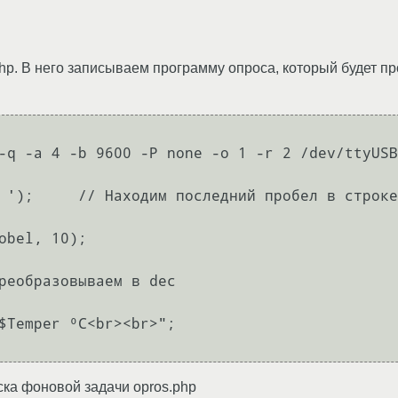
php. В него записываем программу опроса, который будет п
-q -a 4 -b 9600 -P none -o 1 -r 2 /dev/ttyUSB
 ');     // Находим последний пробел в строке
obel, 10);

реобразовываем в dec

$Temper ºС<br><br>";

ска фоновой задачи opros.php