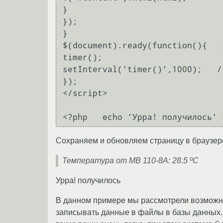
}

});

}

$(document).ready(function(){   
timer();

setInterval('timer()',1000);   /
});

</script>

Сохраняем и обновляем страницу в браузере 
Температура от МВ 110-8А: 28.5 ºС
Урра! получилось
В данном примере мы рассмотрели возможно
записывать данные в файлы в базы данных.