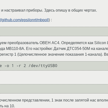
 и настраивал приборы. Здесь опишу в общих чертах.
://github.com/epsilonrt/mbpoll
) :
м преобразователь ОВЕН АС4. Определяется как Silicon 
да МВ110-8А. Его настройки: Датчик ДТС054-50М на канале
 регистр 1 (Целочисленное значение показания 1-канала). 
численном представлении, 1 знак после запятой нас вполне
ь на 10.