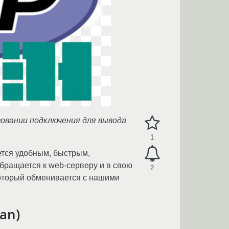
зовании подключения для вывода
1
ется удобным, быстрым,
обращается к web-серверу и в свою
2
 который обменивается с нашими
an)