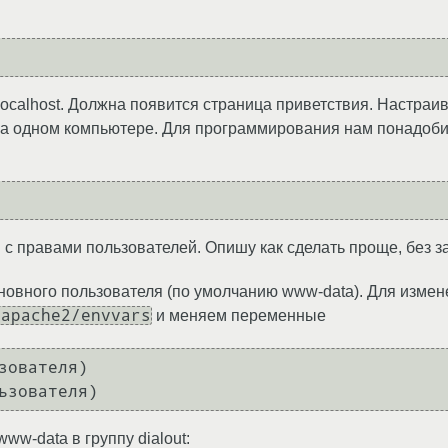
localhost. Должна появится страница приветствия. Настраи
 на одном компьютере. Для программирования нам понадоби
 с правами пользователей. Опишу как сделать проще, без з
основного пользователя (по умолчанию www-data). Для изме
/apache2/envvars
и меняем переменные
зователя)

w-data в группу dialout: