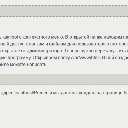
 как root с контекстного меню. В открытой папке находим п
лный доступ к папкам и файлам для пользователя от которо
 открытое от администратора. Теперь нужно перезапустить 
ю программу. Открываем папку /var/www/html. В ней создае
файле можете написать
 адрес localhost/Primer, и мы должны увидеть на странице б