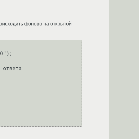
роисходить фоново на открытой
0");

 ответа
