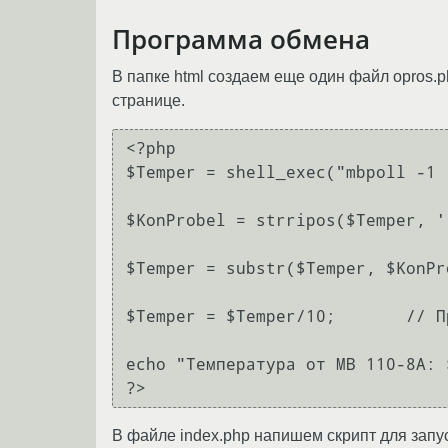
Программа обмена
В папке html создаем еще один файл opros.
странице.
<?php

$Temper = shell_exec("mbpoll -1 
$KonProbel = strripos($Temper, '
$Temper = substr($Temper, $KonPr
$Temper = $Temper/10;       // П
echo "Температура от МВ 110-8А: 
В файле index.php напишем скрипт для запу