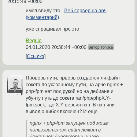
20:15:49 +00:00
имел ввиду это -
Веб сервер на арч
(комментарий)
уже спрашивал про это
Regulo
04.01.2020 20:38:44 +00:00
автор топика
Ссылка
Проверь пути, прверь создается ли файл
сокета по указанному пути, на арче nginx +
php-fpm нет под рукой но на дебиане и
убунту путь до сокета ran/php/phpX.Y-
fpm.sock, где Х.Y версия пхп. В пхп ини
вывод ошибок включен? И еще
nginx + php-fpm запущен под моим
пользователем, сайт лежит в
домашней директории, иначе