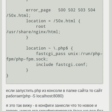
        error_page   500 502 503 504  
/50x.html;

        location = /50x.html {

            root   
/usr/share/nginx/html;

        }

        location ~ \.php$ {

            fastcgi_pass unix:/run/php-
fpm/php-fpm.sock;

            include fastcgi.conf;

        }

}

если запустить php из консоли в папке сайта то сайт
работает(php -S localhost:8080)
я это так вижу - в конфиги занесли что то новое и
теперь нужно его сконфигурировать(раньше все без