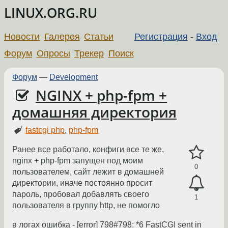
LINUX.ORG.RU
Новости
Галерея
Статьи
Регистрация
-
Вход
Форум
Опросы
Трекер
Поиск
Форум
—
Development
NGINX + php-fpm +
домашняя директория
fastcgi php
,
php-fpm
Ранее все работало, конфиги все те же,
nginx + php-fpm запущен под моим
0
пользователем, сайт лежит в домашней
директории, иначе постоянно просит
пароль, пробовал добавлять своего
1
пользователя в группу http, не помогло
в логах ошибка - [error] 798#798: *6 FastCGI sent in