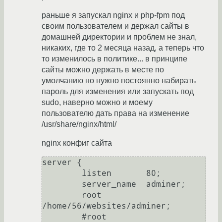
раньше я запускал nginx и php-fpm под
своим пользователем и держал сайты в
домашней директории и проблем не знал,
никаких, где то 2 месяца назад, а теперь что
то изменилось в политике... в принципе
сайты можно держать в месте по
умолчанию но нужно постоянно набирать
пароль для изменения или запускать под
sudo, наверно можно и моему
пользователю дать права на изменение
/usr/share/nginx/html/
nginx конфиг сайта
server {

        listen       80;

        server_name  adminer;

        root 
/home/56/websites/adminer;

        #root 