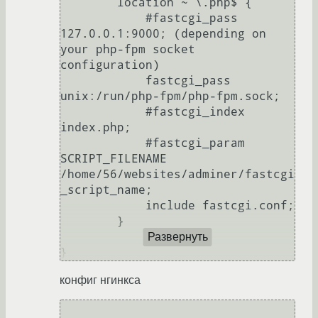
        location ~ \.php$ {

            #fastcgi_pass 
127.0.0.1:9000; (depending on 
your php-fpm socket 
configuration)

            fastcgi_pass 
unix:/run/php-fpm/php-fpm.sock;

            #fastcgi_index 
index.php;

            #fastcgi_param  
SCRIPT_FILENAME  
/home/56/websites/adminer/fastcgi
_script_name;

            include fastcgi.conf;

        }

Развернуть
конфиг нгинкса