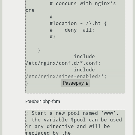
        # concurs with nginx's 
one

        #

        #location ~ /\.ht {

        #    deny  all;

        #}

    }

		include 
/etc/nginx/conf.d/*.conf;

		include 
/etc/nginx/sites-enabled/*;

}

Развернуть
конфиг php-fpm
; Start a new pool named 'www'.

; the variable $pool can be used 
in any directive and will be 
replaced by the
