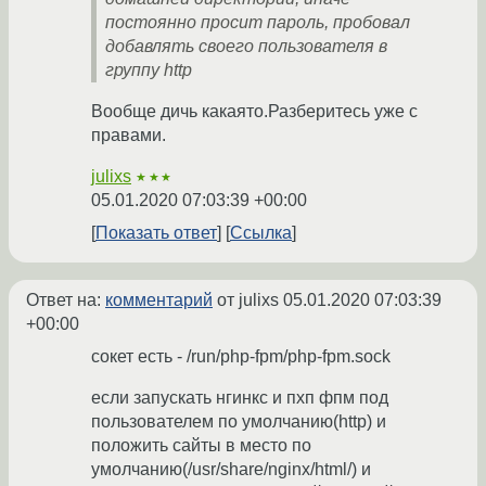
постоянно просит пароль, пробовал
добавлять своего пользователя в
группу http
Вообще дичь какаято.Разберитесь уже с
правами.
julixs
★★★
05.01.2020 07:03:39 +00:00
Показать ответ
Ссылка
Ответ на:
комментарий
от julixs
05.01.2020 07:03:39
+00:00
сокет есть - /run/php-fpm/php-fpm.sock
если запускать нгинкс и пхп фпм под
пользователем по умолчанию(http) и
положить сайты в место по
умолчанию(/usr/share/nginx/html/) и