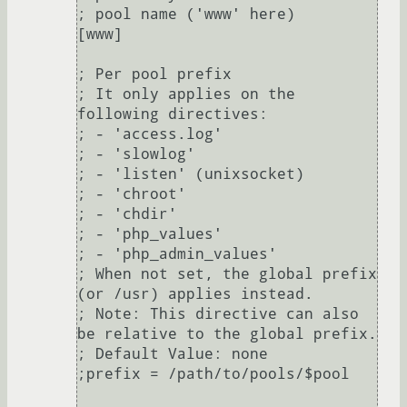
; pool name ('www' here)

[www]

; Per pool prefix

; It only applies on the 
following directives:

; - 'access.log'

; - 'slowlog'

; - 'listen' (unixsocket)

; - 'chroot'

; - 'chdir'

; - 'php_values'

; - 'php_admin_values'

; When not set, the global prefix 
(or /usr) applies instead.

; Note: This directive can also 
be relative to the global prefix.

; Default Value: none

;prefix = /path/to/pools/$pool
