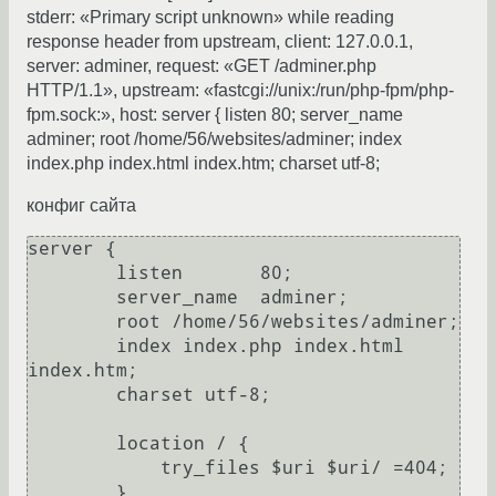
stderr: «Primary script unknown» while reading
response header from upstream, client: 127.0.0.1,
server: adminer, request: «GET /adminer.php
HTTP/1.1», upstream: «fastcgi://unix:/run/php-fpm/php-
fpm.sock:», host: server { listen 80; server_name
adminer; root /home/56/websites/adminer; index
index.php index.html index.htm; charset utf-8;
конфиг сайта
server {

        listen       80;

        server_name  adminer;

        root /home/56/websites/adminer;

        index index.php index.html 
index.htm;

        charset utf-8;

        location / {

            try_files $uri $uri/ =404;

        }
