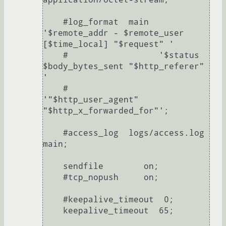
    #log_format  main  
'$remote_addr - $remote_user 
[$time_local] "$request" '

    #                  '$status 
$body_bytes_sent "$http_referer" 
'

    #                  
'"$http_user_agent" 
"$http_x_forwarded_for"';

    #access_log  logs/access.log  
main;

    sendfile        on;

    #tcp_nopush     on;

    #keepalive_timeout  0;

    keepalive_timeout  65;
