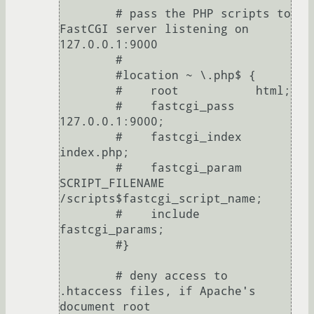
        # pass the PHP scripts to 
FastCGI server listening on 
127.0.0.1:9000

        #

        #location ~ \.php$ {

        #    root           html;

        #    fastcgi_pass   
127.0.0.1:9000;

        #    fastcgi_index  
index.php;

        #    fastcgi_param  
SCRIPT_FILENAME  
/scripts$fastcgi_script_name;

        #    include        
fastcgi_params;

        #}

        # deny access to 
.htaccess files, if Apache's 
document root
