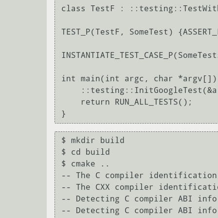
class TestF : ::testing::TestWit
TEST_P(TestF, SomeTest) {ASSERT_
INSTANTIATE_TEST_CASE_P(SomeTest
int main(int argc, char *argv[]) 
    ::testing::InitGoogleTest(&argc, argv);

    return RUN_ALL_TESTS();

$ mkdir build

$ cd build

$ cmake ..

-- The C compiler identification
-- The CXX compiler identificati
-- Detecting C compiler ABI info

-- Detecting C compiler ABI info 