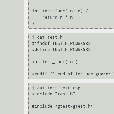
int test_func(int n) {

    return n * n;

$ cat test.h

#ifndef TEST_H_PCMBX5R8

#define TEST_H_PCMBX5R8

int test_func(int);

$ cat test_test.cpp 

#include "test.h"

#include <gtest/gtest.h>
