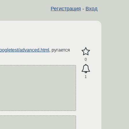
Регистрация
-
Вход
/googletest/advanced.html
, ругается
0
1