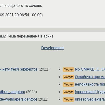
я и ещё чего-то хочешь
.09.2021 20:06:54 +00:00
)
ему. Тема перемещена в архив.
Development
-> нету frei0r эффектов
(2021)
No CMAKE_C_COM
Форум
Ошибочка при ус
Форум
непонятность при
Форум
dbus_adaptor»
(2024)
[opensolaris] [г
Форум
e-wallpapers[gentoo]
(2011)
unresolved extera
Форум