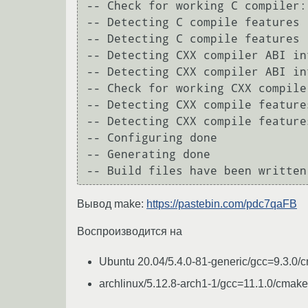
-- Check for working C compiler:
-- Detecting C compile features

-- Detecting C compile features -
-- Detecting CXX compiler ABI inf
-- Detecting CXX compiler ABI in
-- Check for working CXX compile
-- Detecting CXX compile features
-- Detecting CXX compile features
-- Configuring done

-- Generating done

Вывод make:
https://pastebin.com/pdc7qaFB
Воспроизводится на
Ubuntu 20.04/5.4.0-81-generic/gcc=9.3.0/
archlinux/5.12.8-arch1-1/gcc=11.1.0/cmak