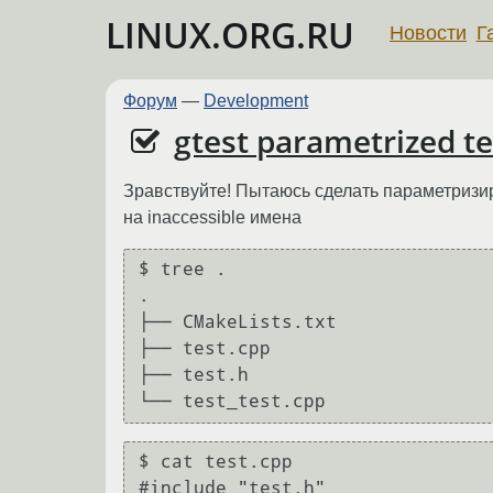
LINUX.ORG.RU
Новости
Г
Форум
—
Development
gtest parametrized te
Зравствуйте! Пытаюсь сделать параметризир
на inaccessible имена
$ tree .

.

├── CMakeLists.txt

├── test.cpp

├── test.h

$ cat test.cpp

#include "test.h"
