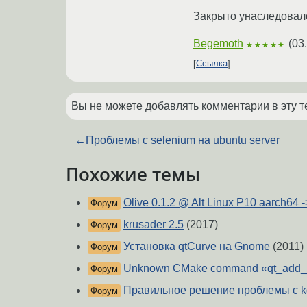
Закрыто унаследовалс
Begemoth
(
03
★★★★★
Ссылка
Вы не можете добавлять комментарии в эту т
←
Проблемы с selenium на ubuntu server
Похожие темы
Olive 0.1.2 @ Alt Linux P10 aarch64 
Форум
krusader 2.5
(2017)
Форум
Установка qtCurve на Gnome
(2011)
Форум
Unknown CMake command «qt_add_
Форум
Правильное решение проблемы с kd
Форум