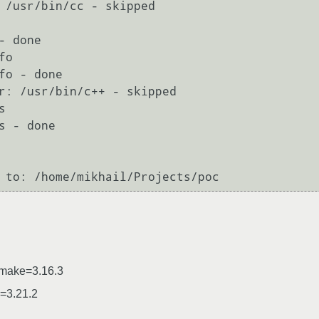
 /usr/bin/cc - skipped

 done

o

fo - done

r: /usr/bin/c++ - skipped



 - done

cmake=3.16.3
e=3.21.2