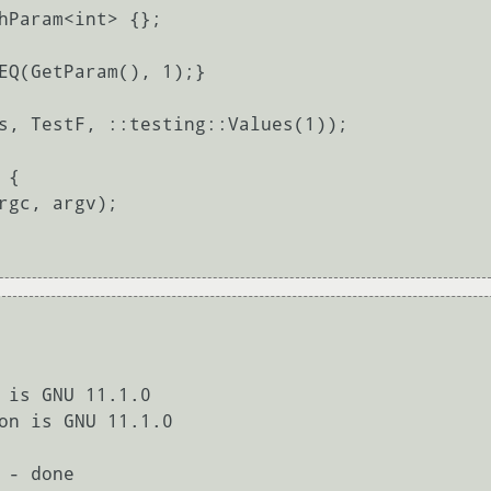
hParam<int> {};

EQ(GetParam(), 1);}

s, TestF, ::testing::Values(1));

{

 is GNU 11.1.0

on is GNU 11.1.0

- done
