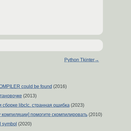
Python Tkinter
→
PILER could be found
(2016)
тановочке
(2013)
 сборке libclc. странная ошибка
(2023)
уру компиляции] помогите скомпилировать
(2010)
l symbol
(2020)