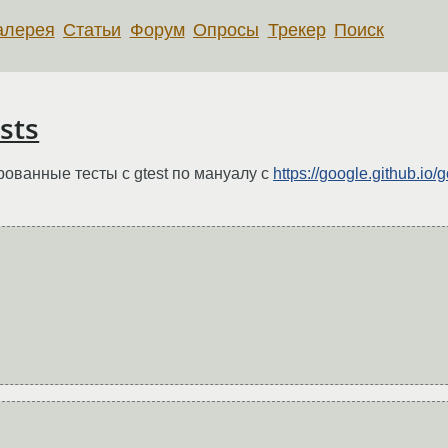
алерея
Статьи
Форум
Опросы
Трекер
Поиск
sts
ованные тесты с gtest по мануалу с
https://google.github.io