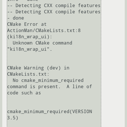
-- Detecting CXX compile features

-- Detecting CXX compile features 
- done

CMake Error at 
ActionMan/CMakeLists.txt:8 
(ki18n_wrap_ui):

  Unknown CMake command 
"ki18n_wrap_ui".

CMake Warning (dev) in 
CMakeLists.txt:

  No cmake_minimum_required 
command is present.  A line of 
code such as

cmake_minimum_required(VERSION 
3.5)
