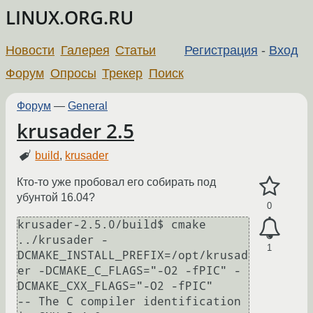
LINUX.ORG.RU
Новости
Галерея
Статьи
Регистрация
-
Вход
Форум
Опросы
Трекер
Поиск
Форум
—
General
krusader 2.5
build
,
krusader
Кто-то уже пробовал его собирать под
убунтой 16.04?
0
krusader-2.5.0/build$ cmake 
../krusader -
1
DCMAKE_INSTALL_PREFIX=/opt/krusad
er -DCMAKE_C_FLAGS="-O2 -fPIC" -
DCMAKE_CXX_FLAGS="-O2 -fPIC"

-- The C compiler identification 