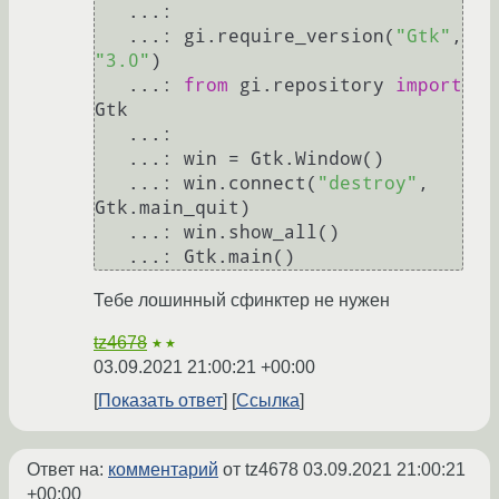
   ...: 

   ...: gi.require_version(
"Gtk"
, 
"3.0"
)

   ...: 
from
 gi.repository 
import
Gtk

   ...: 

   ...: win = Gtk.Window()

   ...: win.connect(
"destroy"
, 
Gtk.main_quit)

   ...: win.show_all()

Тебе лошинный сфинктер не нужен
tz4678
★★
03.09.2021 21:00:21 +00:00
Показать ответ
Ссылка
Ответ на:
комментарий
от tz4678
03.09.2021 21:00:21
+00:00