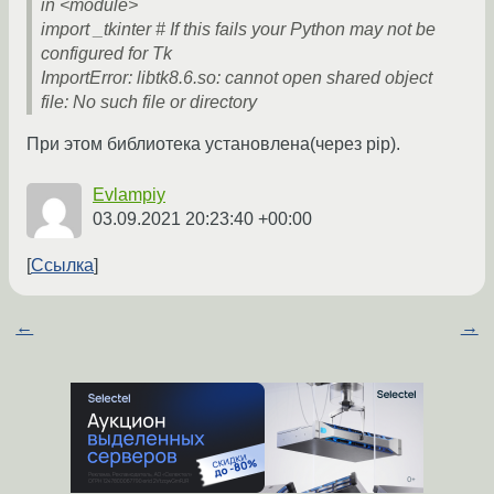
in <module>
import _tkinter # If this fails your Python may not be
configured for Tk
ImportError: libtk8.6.so: cannot open shared object
file: No such file or directory
При этом библиотека установлена(через pip).
Evlampiy
03.09.2021 20:23:40 +00:00
Ссылка
←
→