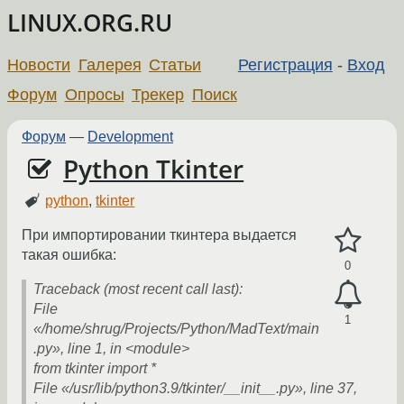
LINUX.ORG.RU
Новости
Галерея
Статьи
Регистрация
-
Вход
Форум
Опросы
Трекер
Поиск
Форум
—
Development
Python Tkinter
python
,
tkinter
При импортировании ткинтера выдается
такая ошибка:
0
Traceback (most recent call last):
File
1
«/home/shrug/Projects/Python/MadText/main
.py», line 1, in <module>
from tkinter import *
File «/usr/lib/python3.9/tkinter/__init__.py», line 37,