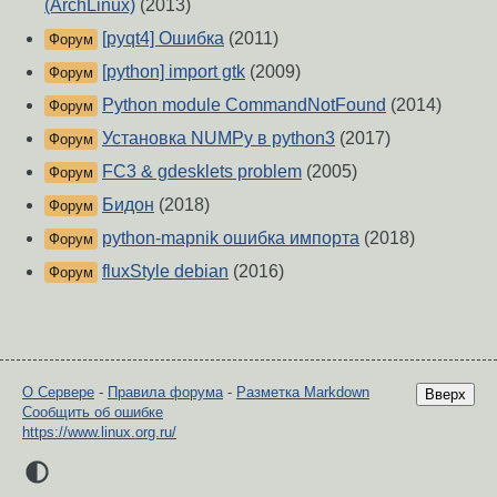
(ArchLinux)
(2013)
[pyqt4] Ошибка
(2011)
Форум
[python] import gtk
(2009)
Форум
Python module CommandNotFound
(2014)
Форум
Установка NUMPy в python3
(2017)
Форум
FC3 & gdesklets problem
(2005)
Форум
Бидон
(2018)
Форум
python-mapnik ошибка импорта
(2018)
Форум
fluxStyle debian
(2016)
Форум
О Сервере
-
Правила форума
-
Разметка Markdown
Вверх
Сообщить об ошибке
https://www.linux.org.ru/