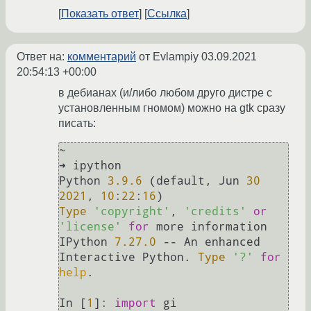
Показать ответ
Ссылка
Ответ на:
комментарий
от Evlampiy
03.09.2021
20:54:13 +00:00
в дебианах (и/либо любом друго дистре с
установленным гномом) можно на gtk сразу
писать:
~ 

➜ ipython

Python 
3.9
.6
 (default, Jun 
30
2021
, 
10
:
22
:
16
Type
'copyright'
, 
'credits'
or
'license'
for
 more information

IPython 
7.27
.0
 -- An enhanced 
Interactive Python. 
Type
'?'
for
help
.

In [
1
]: 
import
 gi
