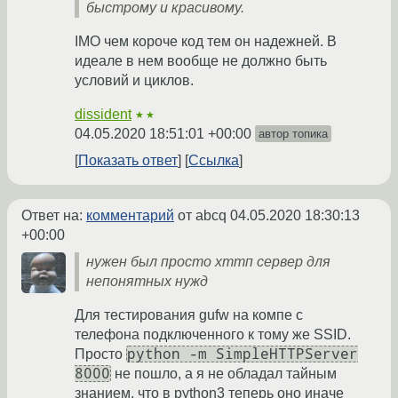
быстрому и красивому.
IMO чем короче код тем он надежней. В
идеале в нем вообще не должно быть
условий и циклов.
dissident
★★
04.05.2020 18:51:01 +00:00
автор топика
Показать ответ
Ссылка
Ответ на:
комментарий
от abcq
04.05.2020 18:30:13
+00:00
нужен был просто хттп сервер для
непонятных нужд
Для тестирования gufw на компе с
телефона подключенного к тому же SSID.
python -m SimpleHTTPServer
Просто
8000
не пошло, а я не обладал тайным
знанием, что в python3 теперь оно иначе