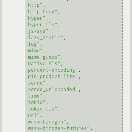
"http"
"http-body"
"hyper"
"hyper-tls"
"js-sys"
"lazy_static"
"log"
"mime"
"mime_guess"
"native-tls"
"percent-encoding"
"pin-project-lite"
"serde"
"serde_urlencoded"
"time"
"tokio"
"tokio-tls"
"url"
"wasm-bindgen"
"wasm-bindgen-futures"