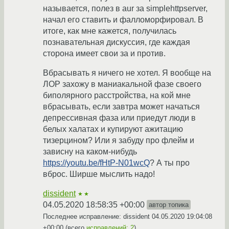
называется, полез в aur за simplehttpserver,
начал его ставить и фалломорфировал. В
итоге, как мне кажется, получилась
познавательная дискуссия, где каждая
сторона имеет свои за и против.
Вбрасывать я ничего не хотел. Я вообще на
ЛОР захожу в маниакальной фазе своего
биполярного расстройства, на кой мне
вбрасывать, если завтра может начаться
депрессивная фаза или приедут люди в
белых халатах и купируют ажитацию
тизерцином? Или я забуду про флейм и
зависну на каком-нибудь
https://youtu.be/fHtP-N01wcQ
? А ты про
вброс. Ширше мыслить надо!
dissident
★★
04.05.2020 18:58:35 +00:00
автор топика
Последнее исправление: dissident
04.05.2020 19:04:08
+00:00
(всего
исправлений: 2
)