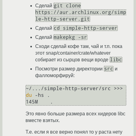
git clone
Сделай
https://aur.archlinux.org/simp
le-http-server.git
cd simple-http-server
Сделай
makepkg -sr
Сделай
Сходи сделай кофе там, чай и т.п. пока
этот snap/container/crate/whatever
libc
собирает из сырцов вещи вроде
src
Посмотри размер директории
и
фалломорфируй:
~/.../simple-http-server/src >>> 
du
 -hs .

Это явно больше размера всех хидеров libc
вместе взятых.
Т.е. если я все верно понял то у раста нету