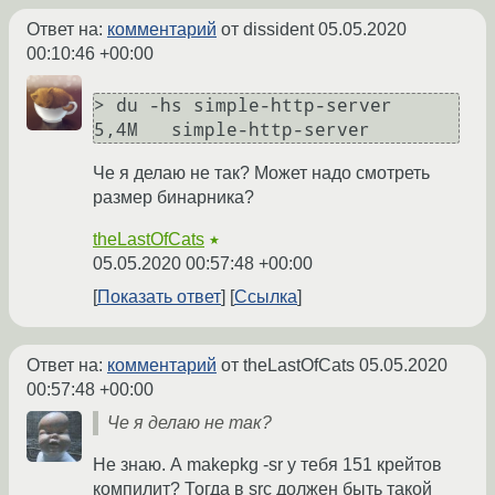
Ответ на:
комментарий
от dissident
05.05.2020
00:10:46 +00:00
> du -hs simple-http-server

Че я делаю не так? Может надо смотреть
размер бинарника?
theLastOfCats
★
05.05.2020 00:57:48 +00:00
Показать ответ
Ссылка
Ответ на:
комментарий
от theLastOfCats
05.05.2020
00:57:48 +00:00
Че я делаю не так?
Не знаю. А makepkg -sr у тебя 151 крейтов
компилит? Тогда в src должен быть такой