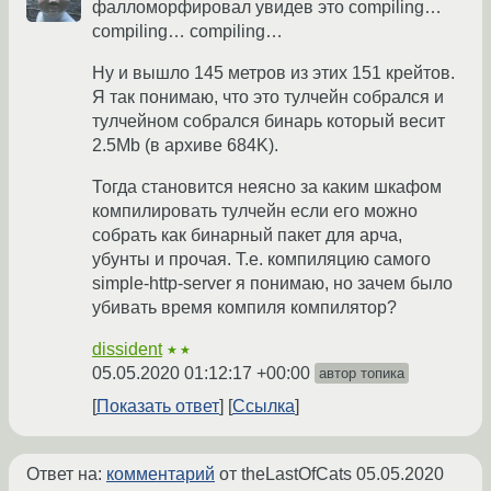
фалломорфировал увидев это compiling…
compiling… compiling…
Ну и вышло 145 метров из этих 151 крейтов.
Я так понимаю, что это тулчейн собрался и
тулчейном собрался бинарь который весит
2.5Mb (в архиве 684K).
Тогда становится неясно за каким шкафом
компилировать тулчейн если его можно
собрать как бинарный пакет для арча,
убунты и прочая. Т.е. компиляцию самого
simple-http-server я понимаю, но зачем было
убивать время компиля компилятор?
dissident
★★
05.05.2020 01:12:17 +00:00
автор топика
Показать ответ
Ссылка
Ответ на:
комментарий
от theLastOfCats
05.05.2020