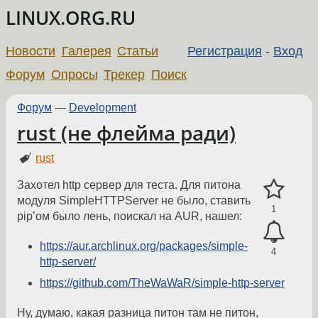
LINUX.ORG.RU
Новости
Галерея
Статьи
Регистрация
-
Вход
Форум
Опросы
Трекер
Поиск
Форум
—
Development
rust (не флейма ради)
rust
Захотел http сервер для теста. Для питона
модуля SimpleHTTPServer не было, ставить
1
pip’ом было лень, поискал на AUR, нашел:
https://aur.archlinux.org/packages/simple-
4
http-server/
https://github.com/TheWaWaR/simple-http-server
Ну, думаю, какая разница питон там не питон,