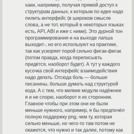
хаки, например, получая прямой доступ к
структурам данных, к которым по идее надо
пилить интерфейс (в широком смысле
слова, а не тот, который в некоторых языках
есть, API, ABI и иже с ними). Это дурной тон
программирования и на выходе лапша
выходит-, но его используют на практике,
так как ускоряет порой сильно фигак-фигак
(потом правда, когда переписывть
придётся, наоборот будет). А тут у каждого
кусочка свой интерфейс взаимодействия
надо делать. Отсюда боль — больше
писанины, больше думать над структурой
кода. А с тем, что мелкие модули надёжнее
я и не спорю, наоборот я их сторонник.
Главное чтобы при этом они не были
меньше нужного, например, я бы предпочёл
полную поддержку png, чем ту, которая
сильно меньше, но чего-то там потом не
окажется, что нужно и так далее, потому как