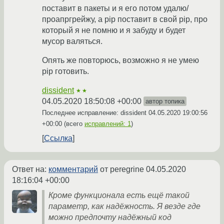
поставит в пакеты и я его потом удалю/
проапргрейжу, а pip поставит в свой pip, про
который я не помню и я забуду и будет
мусор валяться.
Опять же повторюсь, возможно я не умею
pip готовить.
dissident
★★
04.05.2020 18:50:08 +00:00
автор топика
Последнее исправление: dissident
04.05.2020 19:00:56
+00:00
(всего
исправлений: 1
)
Ссылка
Ответ на:
комментарий
от peregrine
04.05.2020
18:16:04 +00:00
Кроме функционала есть ещё такой
параметр, как надёжность. Я везде где
можно предпочту надёжный код