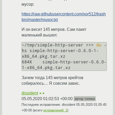
мусор:
https://raw.githubusercontent.com/xor512/trash
bin/master/musor.txt
И он весит 145 метров. Сам пакет
маленький вышел:
~/tmp/simple-http-server >>> 
du
 -
hs simple-http-server-0.6.0-1-
x86_64.pkg.tar.xz 

684K	simple-http-server-0.6.0-
Зачем тогда 145 метров крейтов
собиралось… Я совсем завис.
dissident
★★
05.05.2020 01:02:53 +00:00
автор топика
Последнее исправление: dissident
05.05.2020 01:05:45
+00:00
(всего
исправлений: 1
)