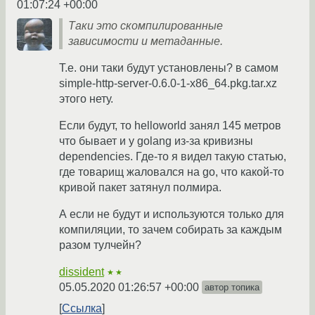
01:07:24 +00:00
Таки это скомпилированные
зависимости и метаданные.
Т.е. они таки будут установлены? в самом
simple-http-server-0.6.0-1-x86_64.pkg.tar.xz
этого нету.
Если будут, то helloworld занял 145 метров
что бывает и у golang из-за кривизны
dependencies. Где-то я видел такую статью,
где товарищ жаловался на go, что какой-то
кривой пакет затянул полмира.
А если не будут и используются только для
компиляции, то зачем собирать за каждым
разом тулчейн?
dissident
★★
05.05.2020 01:26:57 +00:00
автор топика
Ссылка