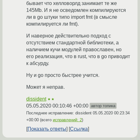
бывает что хелловорлд занимает те же
145Mb. И я не осведомлен компилируются
ли в go штуки типо import fmt (в смысле
компилируется ли fmt).
И наверное действительно подход с
отсутствием стандартной библиотеки, а
наличием кучи модулей православен, но
его реализация, что в rust, что в go приводит
к абсурду.
Ну и go просто быстрее учится.
Может я неправ.
dissident
★★
05.05.2020 00:10:46 +00:00
автор топика
Последнее исправление: dissident
05.05.2020 00:23:34
+00:00
(всего
исправлений: 2
)
Показать ответы
Ссылка