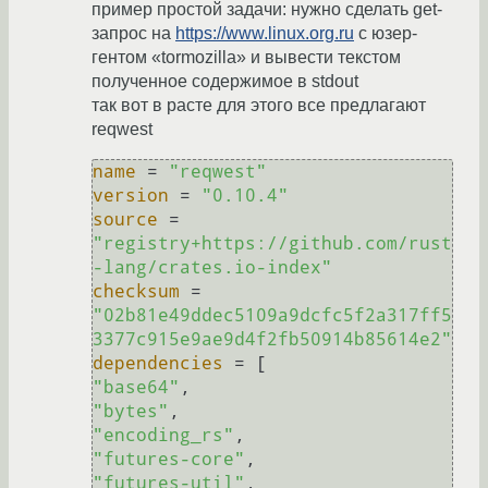
пример простой задачи: нужно сделать get-
запрос на
https://www.linux.org.ru
с юзер-
гентом «tormozilla» и вывести текстом
полученное содержимое в stdout
так вот в расте для этого все предлагают
reqwest
name
 = 
"reqwest"
version
 = 
"0.10.4"
source
 = 
"registry+https://github.com/rust
-lang/crates.io-index"
checksum
 = 
"02b81e49ddec5109a9dcfc5f2a317ff5
3377c915e9ae9d4f2fb50914b85614e2"
dependencies
"base64"
"bytes"
"encoding_rs"
"futures-core"
"futures-util"