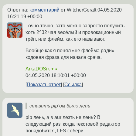
Ответ на:
комментарий
от WitcherGeralt
04.05.2020
16:21:19 +00:00
Точно-точно, зато можно запросто получить
хоть 2^32 чая весёлый и провокационный
трёп, или флейм, как его называют.
Вообще как я понял «не флейма ради» -
кодовая фраза для начала срача.
ArkaDOSik
★★
04.05.2020 18:10:01 +00:00
Показать ответ
Ссылка
ставить pip’ом было лень
pip лень, а в aur лезть не лень? В
следующий раз, когда текстовой редактор
понадобится, LFS собери.