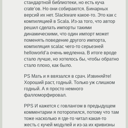
стандартной библиотеки, но есть куча
crate’ов. Но они собираются. Бинарных
версий их нет. Slackware какое-то. Это как с
компиляцией в Scala. Из-за того, что автор
решил сделать импорты такими
динамическими, что один импорт может
поменять поведение другого импорта,
компиляция scalac чего-то серьезней
helloworld’а очень медленна. В итоге вроде
стало лучше, но хотелось бы, чтобы обратно
стало плохо, как было.
PS Мать и я ввязался в срач. Извиняйте!
Хороший раст, годный. Только уж слишком
годный. А я просто немного
фалломорфировал.
PPS И кажется с говлангом в предыдущем
комментарии я поторопился, потому что там
тоже насколько я где-то читал какая-то
жесть с кучей модулей и из-за их кривизны