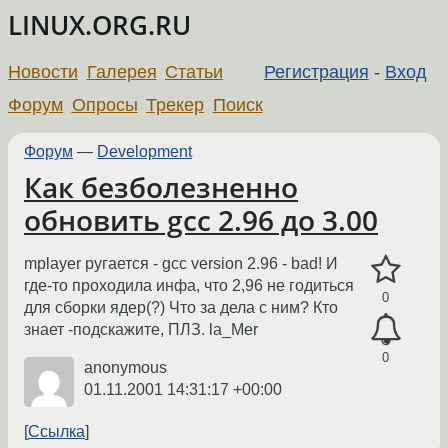
LINUX.ORG.RU
Новости
Галерея
Статьи
Регистрация
-
Вход
Форум
Опросы
Трекер
Поиск
Форум
—
Development
Как безболезненно
обновить gcc 2.96 до 3.00
mplayer ругается - gcc version 2.96 - bad! И
где-то проходила инфа, что 2,96 не годиться
0
для сборки ядер(?) Что за дела с ним? Кто
знает -подскажите, ПЛЗ. la_Mer
0
anonymous
01.11.2001 14:31:17 +00:00
Ссылка