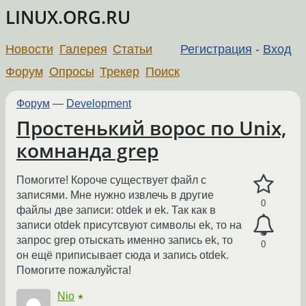
LINUX.ORG.RU
Новости
Галерея
Статьи
Регистрация
-
Вход
Форум
Опросы
Трекер
Поиск
Форум
—
Development
Простенький ворос по Unix,
комнанда grep
Помогите! Короче существует файл с
записями. Мне нужно извлечь в другие
0
файлы две записи: otdek и ek. Так как в
записи otdek присутсвуют символы ek, то на
запрос grep отыскать именно запись ek, то
0
он ещё приписывает сюда и запись otdek.
Помогите пожалуйста!
Nio
★