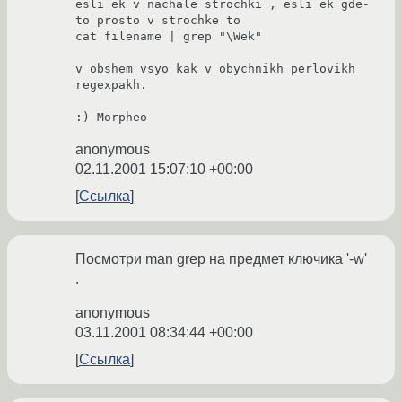
esli ek v nachale strochki , esli ek gde-
to prosto v strochke to

cat filename | grep "\Wek"

v obshem vsyo kak v obychnikh perlovikh 
regexpakh.

:) Morpheo 
anonymous
02.11.2001 15:07:10 +00:00
Ссылка
Посмотри man grep на предмет ключика '-w'
.
anonymous
03.11.2001 08:34:44 +00:00
Ссылка