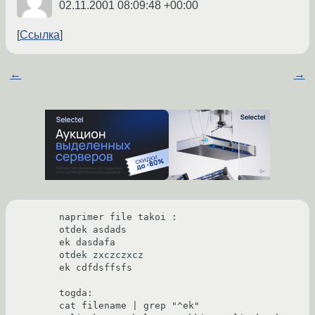
02.11.2001 08:09:48 +00:00
Ссылка
←
→
naprimer file takoi :

otdek asdads

ek dasdafa

otdek zxczczxcz

ek cdfdsffsfs

togda:

cat filename | grep "^ek"
