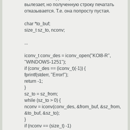
вылезает, но полученную строку печатать
отказывается. Т.е. она попросту пустая.
char *to_buf;
size_t sz_to, nconv;
...
iconv_t conv_des = iconv_open("KOI8-R",
"WINDOWS-1251");
if (conv_des == (iconv_t)(-1)) {
fprintf(stderr, "Error!");
return -1;
}
sz_to = sz_from;
while (sz_to > 0) {
nconv = iconv(conv_des, &from_buf, &sz_from,
&to_buf, &sz_to);
}
if (nconv == (size_t) -1)