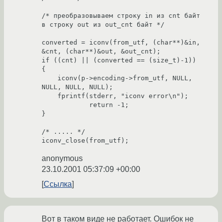
/* преобразовываем строку in из cnt байт 
в строку out из out_cnt байт */

converted = iconv(from_utf, (char**)&in, 
&cnt, (char**)&out, &out_cnt);

if ((cnt) || (converted == (size_t)-1))

{

    iconv(p->encoding->from_utf, NULL, 
NULL, NULL, NULL);

    fprintf(stderr, "iconv error\n");

            return -1;

}

/* ..... */

anonymous
23.10.2001 05:37:09 +00:00
Ссылка
Вот в таком виде не работает. Ошибок не