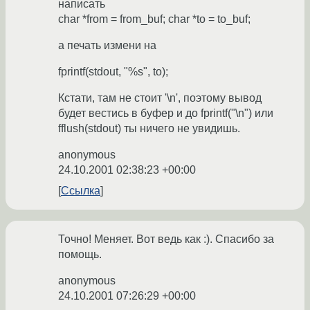
написать
char *from = from_buf; char *to = to_buf;
а печать измени на
fprintf(stdout, "%s", to);
Кстати, там не стоит '\n', поэтому вывод
будет вестись в буфер и до fprintf("\n") или
fflush(stdout) ты ничего не увидишь.
anonymous
24.10.2001 02:38:23 +00:00
Ссылка
Точно! Меняет. Вот ведь как :). Спасибо за
помощь.
anonymous
24.10.2001 07:26:29 +00:00