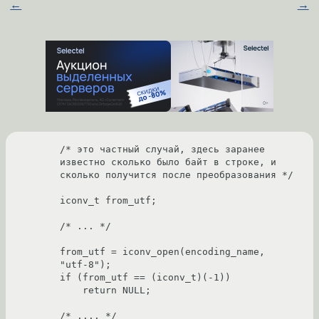
←
→
/* это частный случай, здесь заранее 
известно сколько было байт в строке, и 
сколько получится после преобразования */

iconv_t from_utf;

/* ... */

from_utf = iconv_open(encoding_name, 
"utf-8");

if (from_utf == (iconv_t)(-1))

    return NULL;

/* .... */
