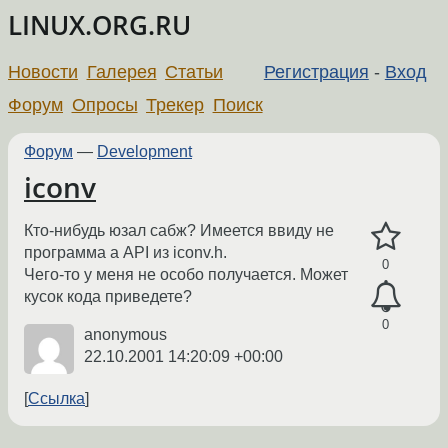
LINUX.ORG.RU
Новости
Галерея
Статьи
Регистрация
-
Вход
Форум
Опросы
Трекер
Поиск
Форум
—
Development
iconv
Кто-нибудь юзал сабж? Имеется ввиду не
программа а API из iconv.h.
0
Чего-то у меня не особо получается. Может
кусок кода приведете?
0
anonymous
22.10.2001 14:20:09 +00:00
Ссылка