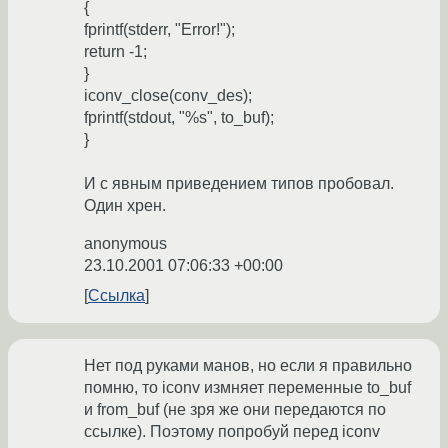
{
fprintf(stderr, "Error!");
return -1;
}
iconv_close(conv_des);
fprintf(stdout, "%s", to_buf);
}
И с явным приведением типов пробовал.
Один хрен.
anonymous
23.10.2001 07:06:33 +00:00
Ссылка
Нет под руками манов, но если я правильно
помню, то iconv измняет переменные to_buf
и from_buf (не зря же они передаются по
ссылке). Поэтому попробуй перед iconv