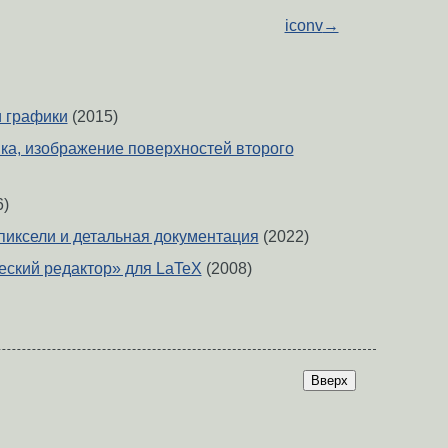
iconv
→
 графики
(2015)
ка, изображение поверхностей второго
6)
пиксели и детальная документация
(2022)
ческий редактор» для LaTeX
(2008)
Вверх