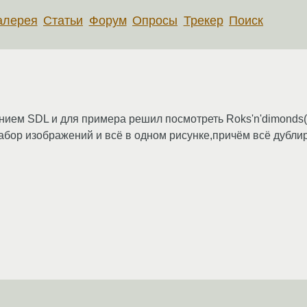
алерея
Статьи
Форум
Опросы
Трекер
Поиск
ием SDL и для примера решил посмотреть Roks'n'dimonds(и
набор изображений и всё в одном рисунке,причём всё дубли