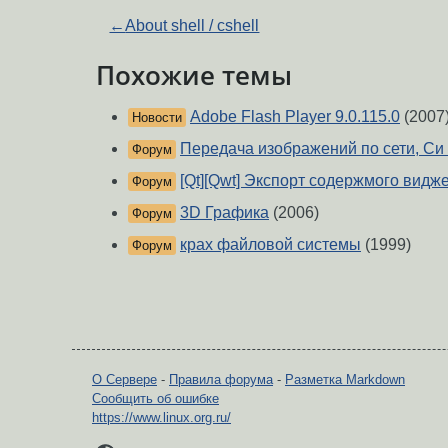
←
About shell / cshell
Похожие темы
Adobe Flash Player 9.0.115.0
(2007
Новости
Передача изображений по сети, Си
Форум
[Qt][Qwt] Экспорт содержмого видж
Форум
3D Графика
(2006)
Форум
крах файловой системы
(1999)
Форум
О Сервере
-
Правила форума
-
Разметка Markdown
Сообщить об ошибке
https://www.linux.org.ru/