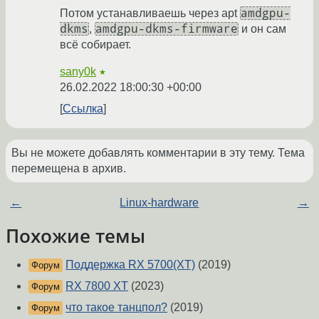
amdgpu-
Потом устанавливаешь через apt
dkms
amdgpu-dkms-firmware
,
и он сам
всё собирает.
sany0k
★
26.02.2022 18:00:30 +00:00
Ссылка
Вы не можете добавлять комментарии в эту тему. Тема
перемещена в архив.
←
Linux-hardware
→
Похожие темы
Поддержка RX 5700(XT)
(2019)
Форум
RX 7800 XT
(2023)
Форум
что такое танцпол?
(2019)
Форум