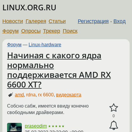
LINUX.ORG.RU
Новости
Галерея
Статьи
Регистрация
-
Вход
Форум
Опросы
Трекер
Поиск
Форум
—
Linux-hardware
Начиная с какого ядра
нормально
поддерживается AMD RX
6600 XT?
amd
,
rdna
,
rx 6600
,
видеокарта
Собсно сабж, имеется ввиду конечно
свободными драйверами.
0
praseodim
★★★★★