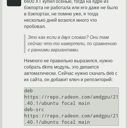
6600 XT купил осенью, тогда на ядре из
бэкпорта не работала или его даже не было
в бэкпортах, не помню уже, я тогда
несколько дней возился много что
пробовал.
Это как если в двух словах? Они там
сейчас что-то навертели, по сравнению
с ранними вариантами.
Немного не правильно выразился, нужно
собрать dkms модуль, это делается
автоматически. Сейчас нужно скачать deb с
их сайта, он добавит ключ и репозиторий:
deb 
https://repo.radeon.com/amdgpu/21
.40.1/ubuntu focal main

deb-src 
https://repo.radeon.com/amdgpu/21