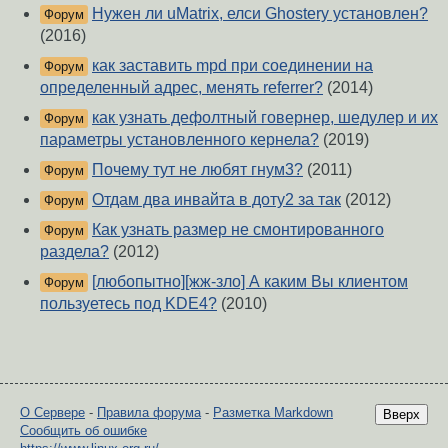
Нужен ли uMatrix, елси Ghostery установлен?
Форум
(2016)
как заставить mpd при соединении на
Форум
определенный адрес, менять referrer?
(2014)
как узнать дефолтный говернер, шедулер и их
Форум
параметры установленного кернела?
(2019)
Почему тут не любят гнум3?
(2011)
Форум
Отдам два инвайта в доту2 за так
(2012)
Форум
Как узнать размер не смонтированного
Форум
раздела?
(2012)
[любопытно][жж-зло] А каким Вы клиентом
Форум
пользуетесь под KDE4?
(2010)
О Сервере
-
Правила форума
-
Разметка Markdown
Вверх
Сообщить об ошибке