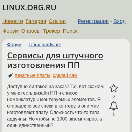
LINUX.ORG.RU
Новости
Галерея
Статьи
Регистрация
-
Вход
Форум
Опросы
Трекер
Поиск
Форум
—
Linux-hardware
Сервисы для штучного
изготовления ПП
печатные платы
,
сделай сам
Доступно ли такое на заказ? Т.е. вот скажем
у меня есть дизайн ПП и список
0
номенклатуры монтируемых элементов. Я
отправляю все спеки в контору, а они мне
изготовляют плату. Сложность что-то типа
1
ардуины. Но чтобы не 1000 экземпляров, а
один единственный?