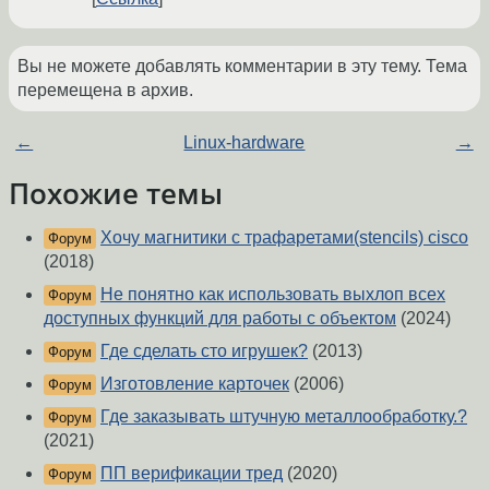
Вы не можете добавлять комментарии в эту тему. Тема
перемещена в архив.
←
Linux-hardware
→
Похожие темы
Хочу магнитики с трафаретами(stencils) cisco
Форум
(2018)
Не понятно как использовать выхлоп всех
Форум
доступных функций для работы с объектом
(2024)
Где сделать сто игрушек?
(2013)
Форум
Изготовление карточек
(2006)
Форум
Где заказывать штучную металлообработку.?
Форум
(2021)
ПП верификации тред
(2020)
Форум