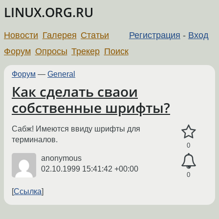
LINUX.ORG.RU
Новости
Галерея
Статьи
Регистрация
-
Вход
Форум
Опросы
Трекер
Поиск
Форум
—
General
Как сделать сваои
собственные шрифты?
Сабж! Имеются ввиду шрифты для
терминалов.
0
anonymous
02.10.1999 15:41:42 +00:00
0
Ссылка
←
→