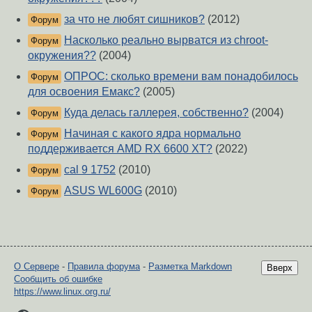
за что не любят сишников?
(2012)
Форум
Насколько реально вырватся из chroot-
Форум
окружения??
(2004)
ОПРОС: сколько времени вам понадобилось
Форум
для освоения Емакс?
(2005)
Куда делась галлерея, собственно?
(2004)
Форум
Начиная с какого ядра нормально
Форум
поддерживается AMD RX 6600 XT?
(2022)
cal 9 1752
(2010)
Форум
ASUS WL600G
(2010)
Форум
О Сервере
-
Правила форума
-
Разметка Markdown
Вверх
Сообщить об ошибке
https://www.linux.org.ru/