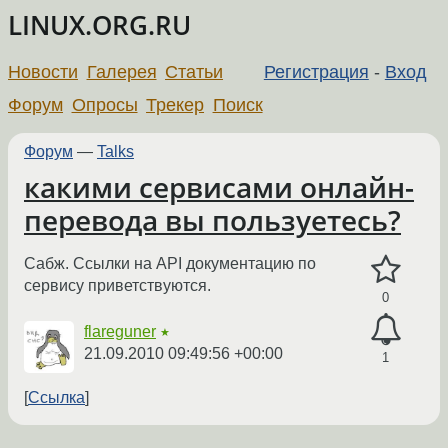
LINUX.ORG.RU
Новости
Галерея
Статьи
Регистрация
-
Вход
Форум
Опросы
Трекер
Поиск
Форум
—
Talks
какими сервисами онлайн-
перевода вы пользуетесь?
Сабж. Ссылки на API документацию по
сервису приветствуются.
0
flareguner
★
21.09.2010 09:49:56 +00:00
1
Ссылка