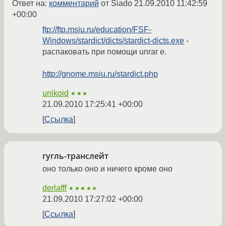
Ответ на:
комментарий
от Siado
21.09.2010 11:42:59
+00:00
ftp://ftp.msiu.ru/education/FSF-
Windows/stardict/dicts/stardict-dicts.exe
-
распаковать при помощи unrar e.
http://gnome.msiu.ru/stardict.php
unikoid
★★★
21.09.2010 17:25:41 +00:00
Ссылка
гугль-транслейт
оно только оно и ничего кроме оно
derlafff
★★★★★
21.09.2010 17:27:02 +00:00
Ссылка