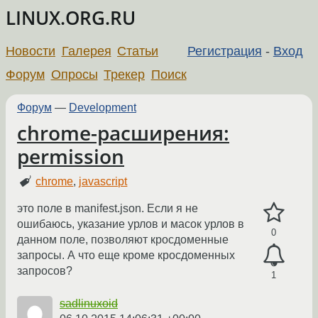
LINUX.ORG.RU
Новости
Галерея
Статьи
Регистрация
-
Вход
Форум
Опросы
Трекер
Поиск
Форум
—
Development
chrome-расширения:
permission
chrome
,
javascript
это поле в manifest.json. Если я не
ошибаюсь, указание урлов и масок урлов в
0
данном поле, позволяют кросдоменные
запросы. А что еще кроме кросдоменных
запросов?
1
sadlinuxoid