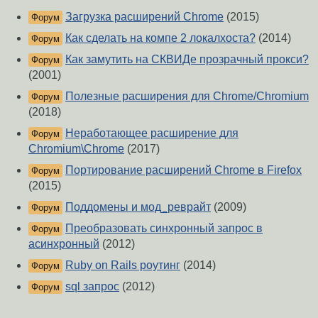
Загрузка расширений Chrome
(2015)
Форум
Как сделать на компе 2 локалхоста?
(2014)
Форум
Как замутить на СКВИДе прозрачный прокси?
Форум
(2001)
Полезные расширения для Chrome/Chromium
Форум
(2018)
Неработающее расширение для
Форум
Chromium\Chrome
(2017)
Портирование расширений Chrome в Firefox
Форум
(2015)
Поддомены и мод_реврайт
(2009)
Форум
Преобразовать синхронный запрос в
Форум
асинхронный
(2012)
Ruby on Rails роутинг
(2014)
Форум
sql запрос
(2012)
Форум