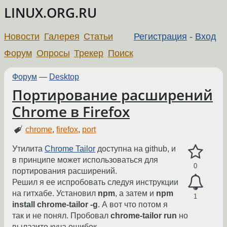
LINUX.ORG.RU
Новости
Галерея
Статьи
Регистрация
-
Вход
Форум
Опросы
Трекер
Поиск
Форум
—
Desktop
Портирование расширений
Chrome в Firefox
chrome
,
firefox
,
port
Утилита
Chrome Tailor
доступна на github, и
в принципе может использоваться для
0
портирования расширений.
Решил я ее испробовать следуя инструкции
на гитхабе. Установил
npm
, а затем и
npm
1
install chrome-tailor -g
. А вот что потом я
так и не понял. Пробовал
chrome-tailor run
но
вылазите куча ошибок