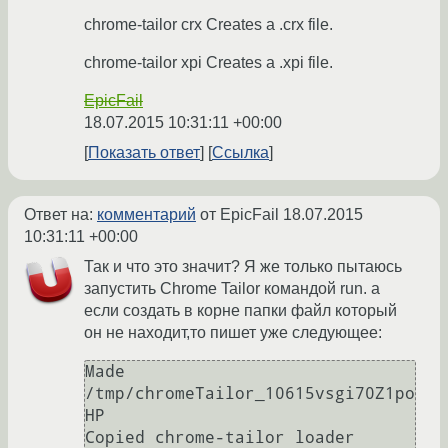
chrome-tailor crx Creates a .crx file.
chrome-tailor xpi Creates a .xpi file.
EpicFail
18.07.2015 10:31:11 +00:00
Показать ответ
Ссылка
Ответ на:
комментарий
от EpicFail
18.07.2015
10:31:11 +00:00
Так и что это значит? Я же только пытаюсь
запустить Chrome Tailor командой run. а
если создать в корне папки файл который
он не находит,то пишет уже следующее:
Made 
/tmp/chromeTailor_10615vsgi70Z1po
HP

Copied chrome-tailor loader
