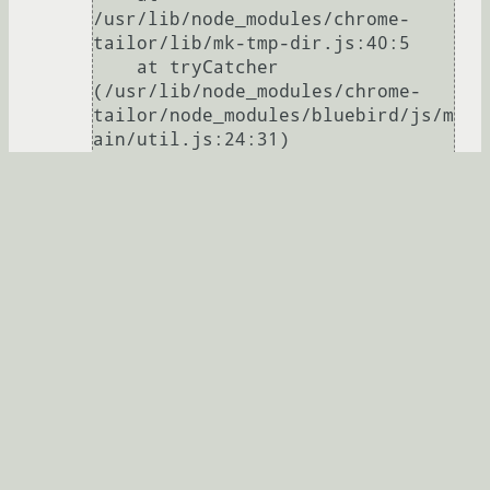
/usr/lib/node_modules/chrome-
tailor/lib/mk-tmp-dir.js:40:5

    at tryCatcher 
(/usr/lib/node_modules/chrome-
tailor/node_modules/bluebird/js/m
ain/util.js:24:31)

    at 
Promise._resolveFromResolver 
(/usr/lib/node_modules/chrome-
tailor/node_modules/bluebird/js/m
Развернуть
ForumLiker
★
18.07.2015 11:02:32 +00:00
автор топика
Ссылка
Вы не можете добавлять комментарии в эту тему. Тема
перемещена в архив.