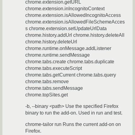
chrome.extension.getURL
chrome.extension.inIncognitoContext
chrome.extension.isAllowedIncognitoAccess
chrome.extension.isAllowedFileSchemeAcces
s chrome.extension.setUpdateUrlData
chrome.history.addUrl chrome.history.deleteAll
chrome.history.deleteUrl
chrome.runtime.onMessage.addListener
chrome.runtime.sendMessage
chrome.tabs.create chrome.tabs.duplicate
chrome.tabs.executeScript
chrome.tabs.getCurrent chrome.tabs.query
chrome.tabs.remove
chrome.tabs.sendMessage
chrome.topSites.get
-b, --binary <path> Use the specified Firefox
binary to run the add-on. Used in run and test.
chrome-tailor run Runs the current add-on on
Firefox.