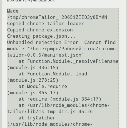
Made 
/tmp/chromeTailor_12065iZII03y8BYMN

Copied chrome-tailor loader

Copied chrome extension

Creating package.json...

Unhandled rejection Error: Cannot find 
module '/home/pmpo/Рабочий стол/chrome-
tailor-0.0.5/manifest.json'

    at Function.Module._resolveFilename 
(module.js:336:15)

    at Function.Module._load 
(module.js:278:25)

    at Module.require 
(module.js:365:17)

    at require (module.js:384:17)

    at /usr/lib/node_modules/chrome-
tailor/lib/mk-tmp-dir.js:45:26

    at tryCatcher 
(/usr/lib/node_modules/chrome-