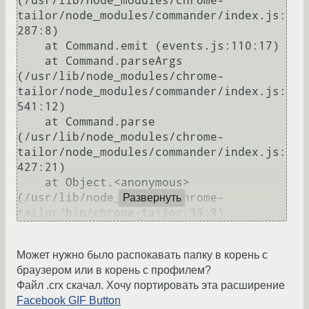
(/usr/lib/node_modules/chrome-
tailor/node_modules/commander/index.js:
287:8)

    at Command.emit (events.js:110:17)

    at Command.parseArgs 
(/usr/lib/node_modules/chrome-
tailor/node_modules/commander/index.js:
541:12)

    at Command.parse 
(/usr/lib/node_modules/chrome-
tailor/node_modules/commander/index.js:
427:21)

    at Object.<anonymous> 
(/usr/lib/node_modules/chrome-
Развернуть
Может нужно было распокавать папку в корень с
браузером или в корень с профилем?
Файл .crx скачал. Хочу портировать эта расширение
Facebook GIF Button