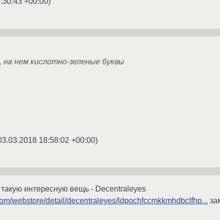
:30:43 +00:00
)
 на нем кислотно-зеленые буквы
03.03.2018 18:58:02 +00:00
)
 такую интересную вещь - Decentraleyes
com/webstore/detail/decentraleyes/ldpochfccmkkmhdbclfhp...
за