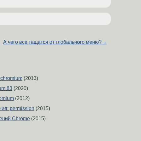
А чего все тащатся от глобального меню?
→
 chromium
(2013)
um 83
(2020)
omium
(2012)
ия: permission
(2015)
рений Chrome
(2015)