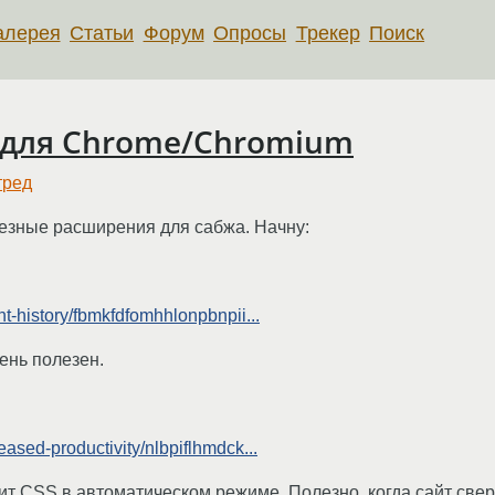
алерея
Статьи
Форум
Опросы
Трекер
Поиск
 для Chrome/Chromium
тред
лезные расширения для сабжа. Начну:
t-history/fbmkfdfomhhlonpbnpii...
ень полезен.
ased-productivity/nlbpiflhmdck...
вит CSS в автоматическом режиме. Полезно, когда сайт све