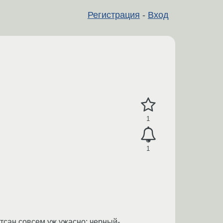
Регистрация
-
Вход
1
1
ртсан совсем уж ужасно: черный-