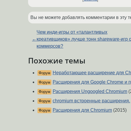
Вы не можете добавлять комментарии в эту т
Чем инди-игры от «талантливых
←
креативщиков» лучше тонн shareware-игр 
коммерсов?
Похожие темы
Неработающее расширение для Ch
Форум
Расширения для Google Chrome и п
Форум
Расширения Ungoogled Chromium
(
Форум
chromium встроенные расширения.
Форум
Расширения для Chromium
(2015)
Форум