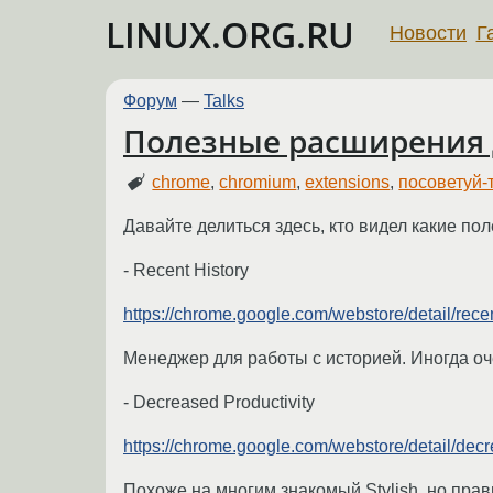
LINUX.ORG.RU
Новости
Г
Форум
—
Talks
Полезные расширения
chrome
,
chromium
,
extensions
,
посоветуй-
Давайте делиться здесь, кто видел какие по
- Recent History
https://chrome.google.com/webstore/detail/recen
Менеджер для работы с историей. Иногда оч
- Decreased Productivity
https://chrome.google.com/webstore/detail/decre
Похоже на многим знакомый Stylish, но пра