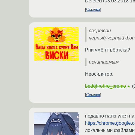
Deleted
(
03.03.2018 16
Ссылка
свертсан
черный-черный фон,
Рпи чмё тт вёртска?
нечитаемым
Неосилятор.
bodqhrohro_promo
(
★
Ссылка
недавно наткнулся на
https://chrome.google.
локальными файлами