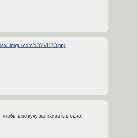
tps://i.imgur.com/oOYVH2O.png
, чтобы всю кучу запихивать в одно.