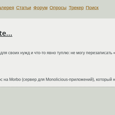
алерея
Статьи
Форум
Опросы
Трекер
Поиск
e...
ля своих нужд и что-то явно туплю: не могу перезаписать «
 на Morbo (сервер для Monolicious-приложений), который н