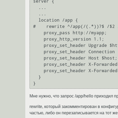
server {

  ...

  ...

  location /app {

#    rewrite ^/app(/(.*))?$ /$2 l
    proxy_pass http://myapp;

    proxy_http_version 1.1;

    proxy_set_header Upgrade $http_upgrade;

    proxy_set_header Connection "upgrade";

    proxy_set_header Host $host;

    proxy_set_header X-Forwarded-For $proxy_add_x_forwarded_for;

    proxy_set_header X-Forwarded-Proto $scheme;

  }

Мне нужно, что запрос /app/hello приходил п
rewrite, который закомментирован в конфигур
частью, либо он перезаписывается на тот же 