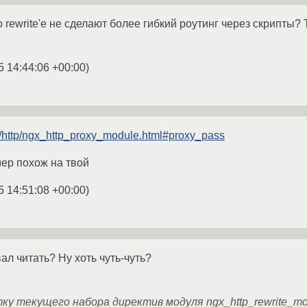
 rewrite'е не сделают более гибкий роутинг через скрипты? Т
5 14:44:06 +00:00
)
cs/http/ngx_http_proxy_module.html#proxy_pass
мер похож на твой
5 14:51:08 +00:00
)
л читать? Ну хоть чуть-чуть?
у текущего набора директив модуля ngx_http_rewrite_modu