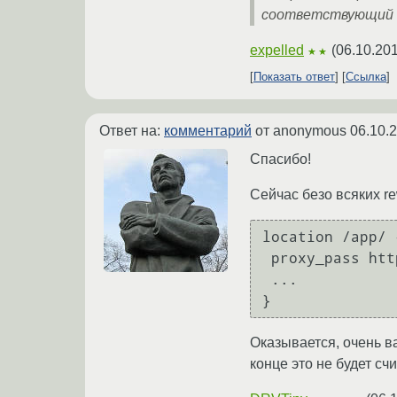
соответствующий 
expelled
(
06.10.20
★★
Показать ответ
Ссылка
Ответ на:
комментарий
от anonymous
06.10.
Спасибо!
Сейчас безо всяких rew
location /app/ {
 proxy_pass http://127.0.0.1:3000/

 ...

Оказывается, очень ва
конце это не будет сч