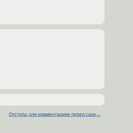
Отступы для комментариев перед case
→