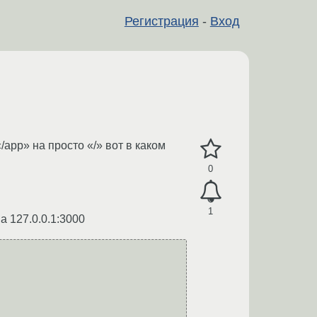
Регистрация
-
Вход
/app» на просто «/» вот в каком
0
1
а 127.0.0.1:3000