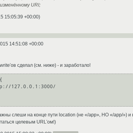
изменённому URI;
15 15:05:39 +00:00
)
2015 14:51:08 +00:00
rite'ов сделал (см. ниже) - и заработало!


жны слеши на конце пути location (не «/app», НО «/app/») и
итаться целевым URL'ом!)