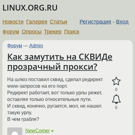
LINUX.ORG.RU
Новости
Галерея
Статьи
Регистрация
-
Вход
Форум
Опросы
Трекер
Поиск
Форум
—
Admin
Как замутить на СКВИДе
прозрачный прокси?
На шлюз поставил сквид, сделал редирект
www-запросов на его порт.
0
Редирект работает, вот только урлы режет,
оставляя только относительные пути.
И сквид, конечно, ругается, мол, не нашел
0
такую урлу.
В чем грабля?
NewComer
★