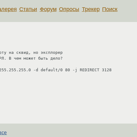
алерея
Статьи
Форум
Опросы
Трекер
Поиск
рту на сквид, но эксплорер 

РЛ. В чем может быть дело? 

255.255.255.0 -d default/0 80 -j REDIRECT 3128
все