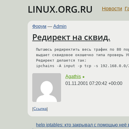
LINUX.ORG.RU
Новости
Г
Форум
—
Admin
Редирект на сквид.
Пытаюсь редиректить весь трафик по 80 по
выдает сквидовое окошечко типа проверь У
Редирект делается так: 

ipchains -A input -p tcp -s 192.168.0.0/
Agathis
★
01.11.2001 07:20:42 +00:00
Ссылка
help iptables: кто закрывал с помощью неё 
←