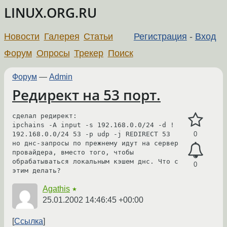
LINUX.ORG.RU
Новости
Галерея
Статьи
Регистрация
-
Вход
Форум
Опросы
Трекер
Поиск
Форум
—
Admin
Редирект на 53 порт.
сделал редирект:

ipchains -A input -s 192.168.0.0/24 -d ! 
192.168.0.0/24 53 -p udp -j REDIRECT 53

0
но днс-запросы по прежнему идут на сервер 
провайдера, вместо того, чтобы 
обрабатываться локальным кэшем днс. Что с 
0
этим делать?
Agathis
★
25.01.2002 14:46:45 +00:00
Ссылка