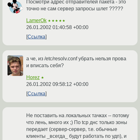
Посмотри адрес отправителей пакета - это
точно не сам сервер запросы шлет ?????
LamerOk
★★★★★
26.01.2002 01:40:58 +00:00
Ссылка
а че, из /etc/resolv.conf убрать нельзя прова
и вписать себя?
Horez
★
26.01.2002 09:58:12 +00:00
Ссылка
Не поставить на локальных тачках -- потому
что лень, много их ;) По tcp днс только зоны
передает (сервер-сервер, т.е. обычные
клиенты _всегда_ будут работать по удп), и