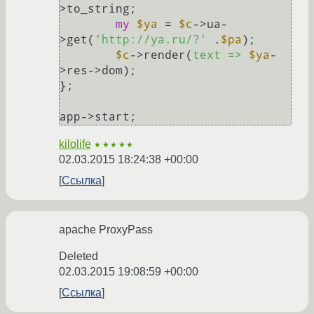
>to_string;

my
$ya
 = 
$c
->ua-
>get(
'http://ya.ru/?'
 .
$pa
);

$c
->render(
text =>
$ya
-
>res->dom);

};

app->start;
kilolife
★★★★★
02.03.2015 18:24:38 +00:00
Ссылка
apache ProxyPass
Deleted
02.03.2015 19:08:59 +00:00
Ссылка