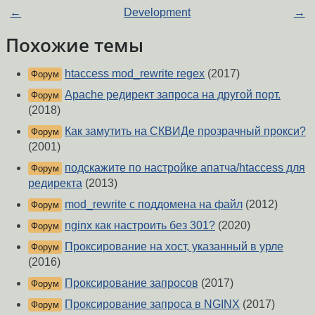
←
Development
→
Похожие темы
htaccess mod_rewrite regex
(2017)
Форум
Apache редирект запроса на другой порт.
Форум
(2018)
Как замутить на СКВИДе прозрачный прокси?
Форум
(2001)
подскажите по настройке апатча/htaccess для
Форум
редиректа
(2013)
mod_rewrite с поддомена на файл
(2012)
Форум
nginx как настроить без 301?
(2020)
Форум
Проксирование на хост, указанный в урле
Форум
(2016)
Проксирование запросов
(2017)
Форум
Проксирование запроса в NGINX
(2017)
Форум