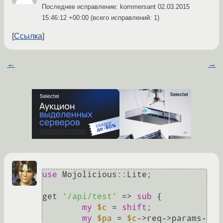
Последнее исправление: kommersant
02.03.2015
15:46:12 +00:00
(всего исправлений: 1)
Ссылка
←
→
use
 Mojolicious::Lite;

get 
'/api/test'
 => 
sub
{

my
$c
 = 
shift
;

my
$pa
 = 
$c
->req->params-