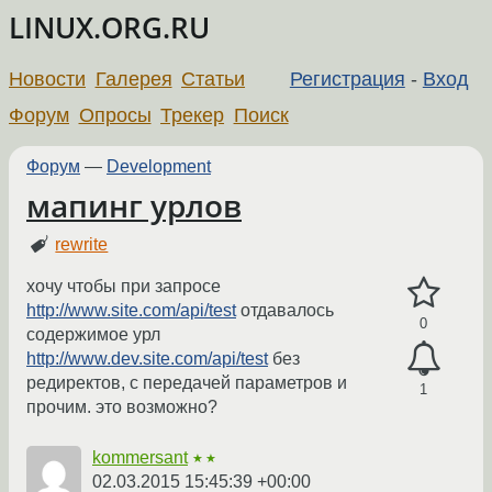
LINUX.ORG.RU
Новости
Галерея
Статьи
Регистрация
-
Вход
Форум
Опросы
Трекер
Поиск
Форум
—
Development
мапинг урлов
rewrite
хочу чтобы при запросе
http://www.site.com/api/test
отдавалось
0
содержимое урл
http://www.dev.site.com/api/test
без
редиректов, с передачей параметров и
1
прочим. это возможно?
kommersant
★★
02.03.2015 15:45:39 +00:00