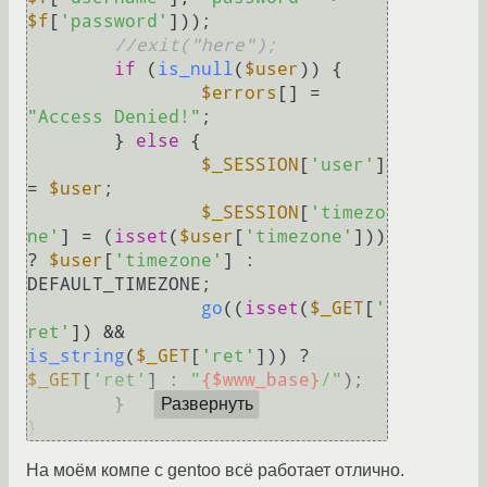
$f
[
'password'
]));

//exit("here");
if
 (
is_null
(
$user
)) {

$errors
[] = 
"Access Denied!"
;

	} 
else
 {

$_SESSION
[
'user'
] 
= 
$user
;

$_SESSION
[
'timezo
ne'
] = (
isset
(
$user
[
'timezone'
])) 
? 
$user
[
'timezone'
] : 
DEFAULT_TIMEZONE;

go
((
isset
(
$_GET
[
'
ret'
]) && 
is_string
(
$_GET
[
'ret'
])) ? 
$_GET
[
'ret'
] : 
"
{$www_base}
/"
);

	}

Развернуть
На моём компе с gentoo всё работает отлично.