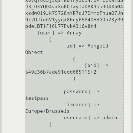
x8vq1885jJqIfkB1ny5cl47bM1IlxW1GS
J3j0XYQ04vxXuK0IwyTa08K9bu9O4X6N4
ksdw0l9Jk75728mYR7cJ7DmmcFnuaO7Jn
9x2DJie6V1yyqx86cyP5P40HBG0n28yR9
pdeLBTiFl6L77PvkA3l6v8t4

    [user] => Array

        (

            [_id] => MongoId 
Object

                (

                    [$id] => 
549c36b7ade91cdd685115f2

                )

            [password] => 
testpass

            [timezone] => 
Europe/Brussels

            [username] => admin

        )
