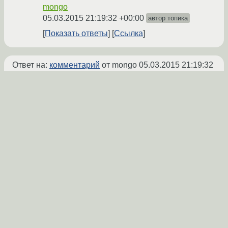
mongo
05.03.2015 21:19:32 +00:00
автор топика
Показать ответы
Ссылка
Ответ на:
комментарий
от mongo
05.03.2015 21:19:32
+00:00
по идее любой htaccess на пути от корня до
каталога с твоим скриптом может все
испортить при AllowOverride All.
Komintern
★★★★★
05.03.2015 22:25:29 +00:00
Ссылка
Ответ на:
комментарий
от mongo
05.03.2015 21:19:32
+00:00
grep -R cats /etc/apache2/* ничего не