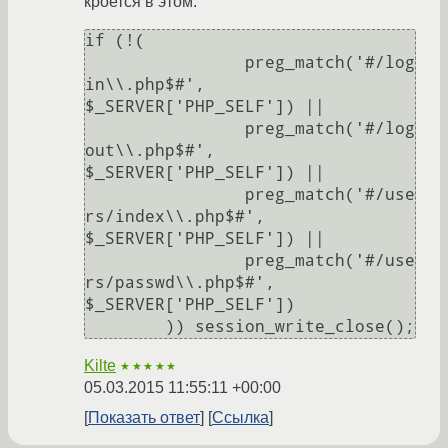
кроется в этом:
if (!(

		preg_match('#/log
in\\.php$#', 
$_SERVER['PHP_SELF']) ||

		preg_match('#/log
out\\.php$#', 
$_SERVER['PHP_SELF']) ||

		preg_match('#/use
rs/index\\.php$#', 
$_SERVER['PHP_SELF']) ||

		preg_match('#/use
rs/passwd\\.php$#', 
$_SERVER['PHP_SELF'])

Kilte
★★★★★
05.03.2015 11:55:11 +00:00
Показать ответ
Ссылка