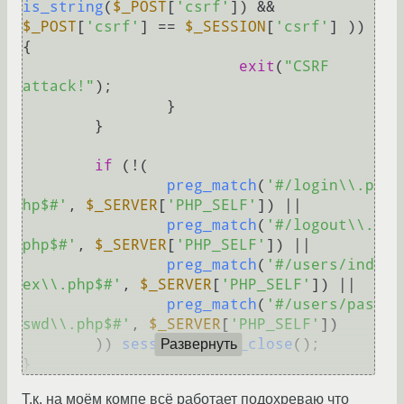
is_string
(
$_POST
[
'csrf'
]) && 
$_POST
[
'csrf'
] == 
$_SESSION
[
'csrf'
] )) 
{

exit
(
"CSRF 
attack!"
);

		}

	}

if
 (!(

preg_match
(
'#/login\\.p
hp$#'
, 
$_SERVER
[
'PHP_SELF'
]) ||

preg_match
(
'#/logout\\.
php$#'
, 
$_SERVER
[
'PHP_SELF'
]) ||

preg_match
(
'#/users/ind
ex\\.php$#'
, 
$_SERVER
[
'PHP_SELF'
]) ||

preg_match
(
'#/users/pas
swd\\.php$#'
, 
$_SERVER
[
'PHP_SELF'
])

	)) 
session_write_close
();

Развернуть
Т.к. на моём компе всё работает подохреваю что