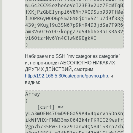
wL642CC95ezheAeVeI23F3v2Uz7FcMTqB
fXKjPzGbEIynpl6V8Mm7XQDSup939TfMe
lJ0PRGyW0DGp5mZGMGj01v5Z1u7d9f38g
439j9Kug19u35N67p9KmR4D3jdSe7T9R6
am3V60rGY007kopgZ7q546b6G3aLKRA3V
vl60tzrNv6Yn4C1wN690gkXI

Набираем по SSH `mv categories categorie`
и, непроизводя АБСОЛЮТНО НИКАКИХ
ДРУГИХ ДЕЙСТВИЙ, смотрим
http://192.168.5.30/categorie/govno.php
, и
видим:
Array

(

    [csrf] => 
yLa3mOEN470mD9FGa59A4v4qxrvh5DnXn
ikWfVHXrFNM33mx0642k4rFKRIC2Kwsfr
Vgp7h735Pw3T7x29IanW4QNB4iS8rp2xb