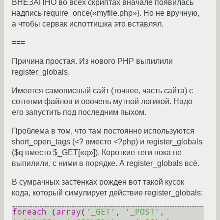
ВНЕЗАПНО во всех скриптах вначале появилась
надпись require_once(«myfile.php»). Но не вручную,
а чтобы сервак испоттишка это вставлял.
===
Причина простая. Из нового PHP выпилили
register_globals.
Имеется самописный сайт (точнее, часть сайта) с
сотнями файлов и ооочень мутной логикой. Надо
его запустить под последним пыхом.
Проблема в том, что там постоянно используются
short_open_tags (<? вместо <?php) и register_globals
($q вместо $_GET[«q»]). Короткие теги пока не
выпилили, с ними в порядке. А register_globals всё.
В сумрачных застенках рожден вот такой кусок
кода, который симулирует действие register_globals:
foreach
 (
array
(
'_GET'
, 
'_POST'
, 