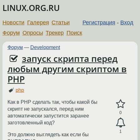
LINUX.ORG.RU
Новости
Галерея
Статьи
Регистрация
-
Вход
Форум
Опросы
Трекер
Поиск
Форум
—
Development
запуск скрипта перед
любым другим скриптом в
PHP
php
Как в PHP сделать так, чтобы какой бы
скрипт не запускался, перед ним
0
автоматически запустится заранее
заготовленный код?
1
Это должно выглядеть как если бы