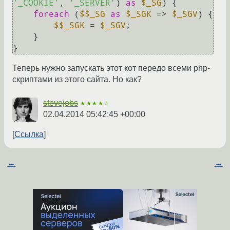
'_COOKIE'
, 
'_SERVER'
) 
as
$_SG
) {

foreach
 (
$$_SG
as
$_SGK
 => 
$_SGV
) {

$$_SGK
 = 
$_SGV
;

    }

Теперь нужно запускать этот кот передо всеми php-
скриптами из этого сайта. Но как?
stevejobs
★★★★☆
02.04.2014 05:42:45 +00:00
Ссылка
←
→