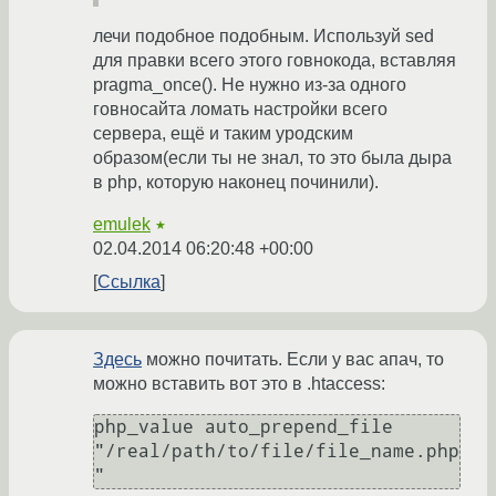
лечи подобное подобным. Используй sed
для правки всего этого говнокода, вставляя
pragma_once(). Не нужно из-за одного
говносайта ломать настройки всего
сервера, ещё и таким уродским
образом(если ты не знал, то это была дыра
в php, которую наконец починили).
emulek
★
02.04.2014 06:20:48 +00:00
Ссылка
Здесь
можно почитать. Если у вас апач, то
можно вставить вот это в .htaccess:
php_value auto_prepend_file 
"/real/path/to/file/file_name.php
"