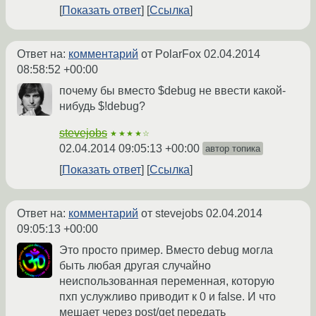
Показать ответ
Ссылка
Ответ на:
комментарий
от PolarFox
02.04.2014
08:58:52 +00:00
почему бы вместо $debug не ввести какой-
нибудь $!debug?
stevejobs
★★★★☆
02.04.2014 09:05:13 +00:00
автор топика
Показать ответ
Ссылка
Ответ на:
комментарий
от stevejobs
02.04.2014
09:05:13 +00:00
Это просто пример. Вместо debug могла
быть любая другая случайно
неиспользованная переменная, которую
пхп услужливо приводит к 0 и false. И что
мешает через post/get передать