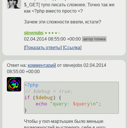
$_GET[ тупо писать сложнее. Точно так же
как <?php вместо просто <?
Зачем эти сложности ввели, кстати?
stevejobs
★★★★☆
02.04.2014 08:55:00 +00:00
автор топика
Показать ответы
Ссылка
Ответ на:
комментарий
от stevejobs
02.04.2014
08:55:00 +00:00
<?php
// $debug = true;
if
 (
$debug
) {

echo
"query: 
$query
\n"
;

}
Чтобы у пхп-мартышек было меньше
возможностей выстрелить себе в ногу.