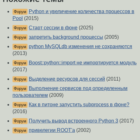
Python и увеличение количества процессов в
Форум
Pool
(2015)
Старт сессии в фоне
(2025)
Форум
запретить background процессы
(2005)
Форум
python MySQLdb изменения не сохраняются
Форум
(2013)
Boost::python::import не импортируется модуль
Форум
(2017)
Выделение ресурсов для сессий
(2011)
Форум
Выполнение сервисов под определенным
Форум
пользователем
(2009)
Как в питоне запустить subprocess в фоне?
Форум
(2016)
Получить вывод встроенного Python 3
(2017)
Форум
привелегии ROOT'a
(2002)
Форум