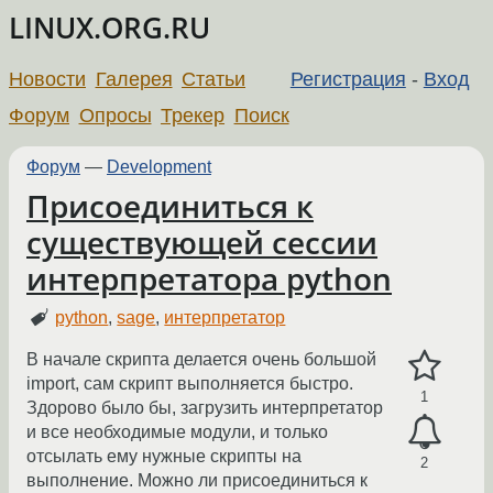
LINUX.ORG.RU
Новости
Галерея
Статьи
Регистрация
-
Вход
Форум
Опросы
Трекер
Поиск
Форум
—
Development
Присоединиться к
существующей сессии
интерпретатора python
python
,
sage
,
интерпретатор
В начале скрипта делается очень большой
import, сам скрипт выполняется быстро.
1
Здорово было бы, загрузить интерпретатор
и все необходимые модули, и только
отсылать ему нужные скрипты на
2
выполнение. Можно ли присоединиться к