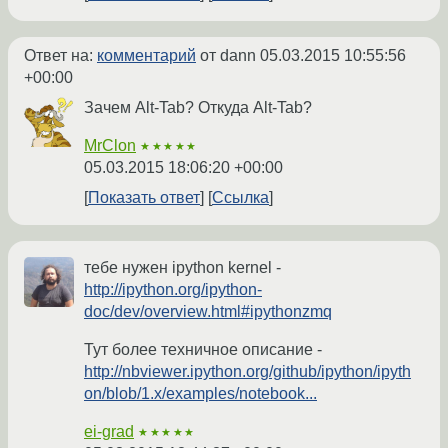
Ответ на:
комментарий
от dann
05.03.2015 10:55:56
+00:00
Зачем Alt-Tab? Откуда Alt-Tab?
MrClon
★★★★★
05.03.2015 18:06:20 +00:00
Показать ответ
Ссылка
тебе нужен ipython kernel -
http://ipython.org/ipython-
doc/dev/overview.html#ipythonzmq
Тут более техничное описание -
http://nbviewer.ipython.org/github/ipython/ipyth
on/blob/1.x/examples/notebook...
ei-grad
★★★★★