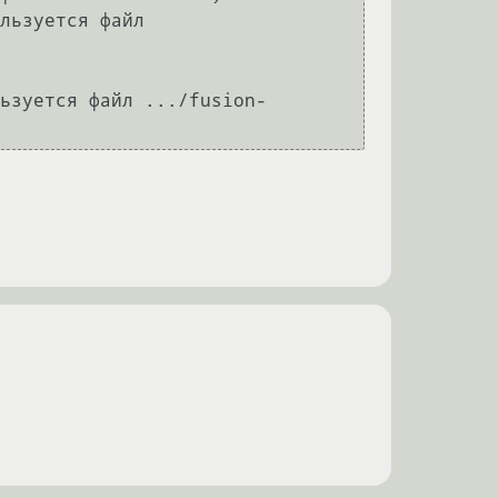
льзуется файл 
ьзуется файл .../fusion-