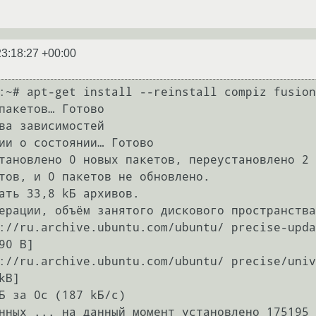
23:18:27 +00:00
:~# apt-get install --reinstall compiz fusion
пакетов… Готово

ва зависимостей       

ии о состоянии… Готово

тановлено 0 новых пакетов, переустановлено 2 
тов, и 0 пакетов не обновлено.

ать 33,8 kБ архивов.

ерации, объём занятого дискового пространства
://ru.archive.ubuntu.com/ubuntu/ precise-upda
90 B]

://ru.archive.ubuntu.com/ubuntu/ precise/univ
B]

Б за 0с (187 kБ/c)          

нных ... на данный момент установлено 175195 