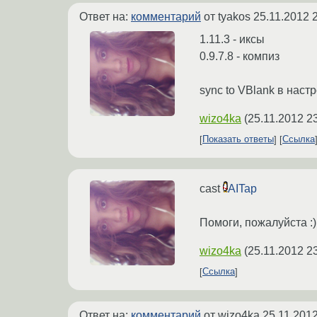
Ответ на:
комментарий
от tyakos
25.11.2012 
1.11.3 - иксы
0.9.7.8 - компиз
sync to VBlank в настро
wizo4ka
(
25.11.2012 2
Показать ответы
Ссылка
cast
AITap
Помоги, пожалуйста :)
wizo4ka
(
25.11.2012 2
Ссылка
Ответ на:
комментарий
от wizo4ka
25.11.2012