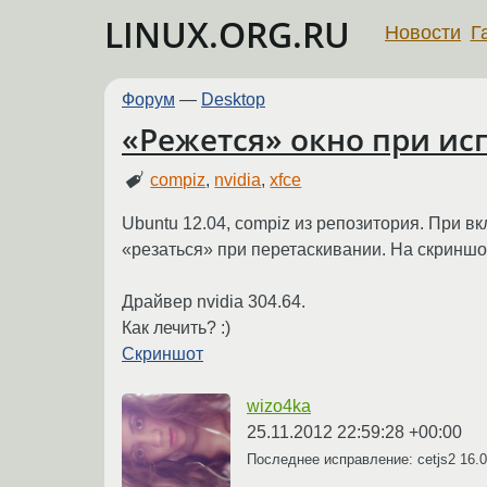
LINUX.ORG.RU
Новости
Г
Форум
—
Desktop
«Режется» окно при ис
compiz
,
nvidia
,
xfce
Ubuntu 12.04, compiz из репозитория. При в
«резаться» при перетаскивании. На скриншот
Драйвер nvidia 304.64.
Как лечить? :)
Скриншот
wizo4ka
25.11.2012 22:59:28 +00:00
Последнее исправление: cetjs2
16.0