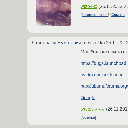
wizo4ka
(
25.11.2012 2
Показать ответ
Ссылка
Ответ на:
комментарий
от wizo4ka
25.11.2012
Мне больше нечего ск
https://bugs.launchpad
nvidia compiz tearing
http://ubuntuforums.o
Google
.
tyakos
(
26.11.201
★★★
Ссылка