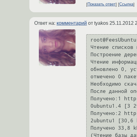
Показать ответ
Ссылка
Ответ на:
комментарий
от tyakos
25.11.2012 
root@FeesUbuntu
Чтение списков 
Построение дере
Чтение информац
обновлено 0, ус
отмечено 0 паке
Необходимо скач
После данной оп
Получено:1 http
0ubuntu1.4 [3 2
Получено:2 http
2ubuntu1 [30,6 k
Получено 33,8 k
(Чтение базы да