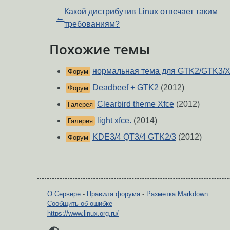
Какой дистрибутив Linux отвечает таким
←
требованиям?
Похожие темы
нормальная тема для GTK2/GTK3/
Форум
Deadbeef + GTK2
(2012)
Форум
Clearbird theme Xfce
(2012)
Галерея
light xfce.
(2014)
Галерея
KDE3/4 QT3/4 GTK2/3
(2012)
Форум
О Сервере
-
Правила форума
-
Разметка Markdown
Сообщить об ошибке
https://www.linux.org.ru/