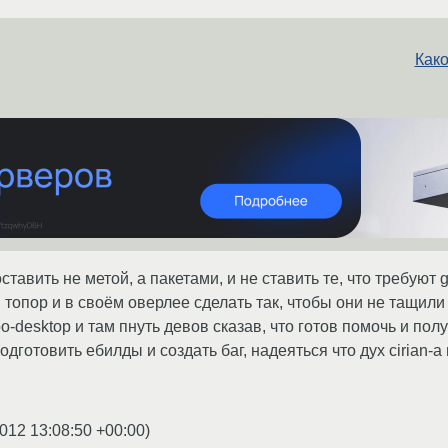
Како
ставить не метой, а пакетами, и не ставить те, что требуют g
 топор и в своём оверлее сделать так, чтобы они не тащили
o-desktop и там пнуть девов сказав, что готов помочь и пол
одготовить ебилды и создать баг, надеяться что дух cirian-а 
2012 13:08:50 +00:00
)