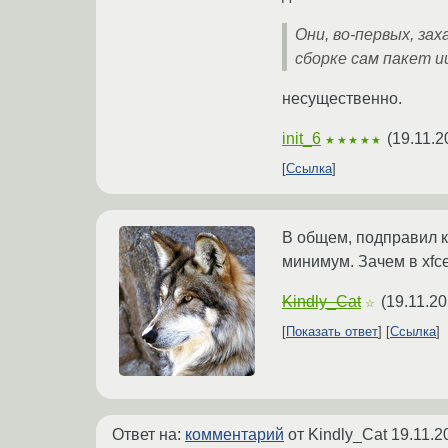
Они, во-первых, зах
сборке сам пакет и
несущественно.
init_6
(
19.11.2
★★★★★
Ссылка
В общем, подправил ко
минимум. Зачем в xfce
Kindly_Cat
(
19.11.20
☆
Показать ответ
Ссылка
Ответ на:
комментарий
от Kindly_Cat
19.11.2