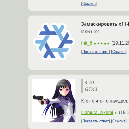
Ссылка
Замаскировать x11-l
Или не?
init_6
(
19.11.2
★★★★★
Показать ответ
Ссылка
4.10
GTK3
Кто-то что-то начудил
Homura_Akemi
(
19.
★
Показать ответ
Ссылка