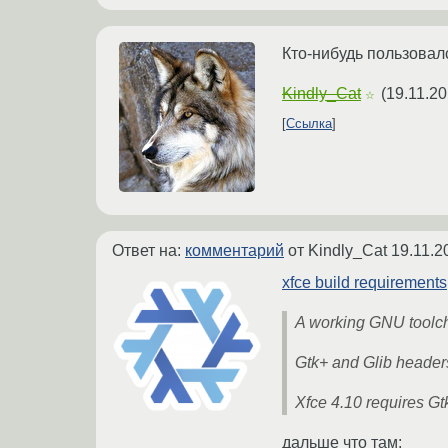
Кто-нибудь пользовалс
Kindly_Cat
(
19.11.20
☆
Ссылка
Ответ на:
комментарий
от Kindly_Cat
19.11.2
xfce build requirements
A working GNU toolc
Gtk+ and Glib headers
Xfce 4.10 requires Gt
дальше что там: