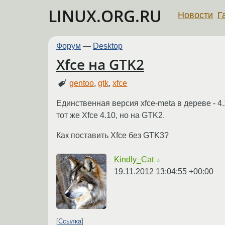
LINUX.ORG.RU
Новости
Г
Форум
—
Desktop
Xfce на GTK2
gentoo
,
gtk
,
xfce
Единственная версия xfce-meta в дереве - 4
тот же Xfce 4.10, но на GTK2.
Как поставить Xfce без GTK3?
Kindly_Cat
☆
19.11.2012 13:04:55 +00:00
Ссылка