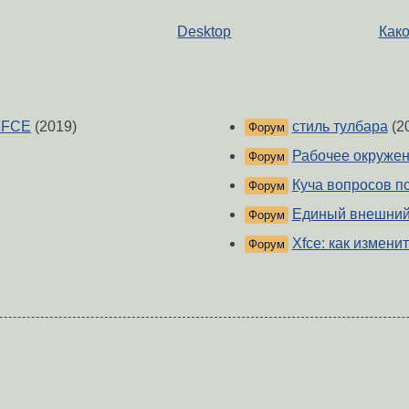
Desktop
Како
XFCE
(2019)
стиль тулбара
(2
Форум
Рабочее окружени
Форум
Куча вопросов п
Форум
Единый внешний 
Форум
Xfce: как изменит
Форум