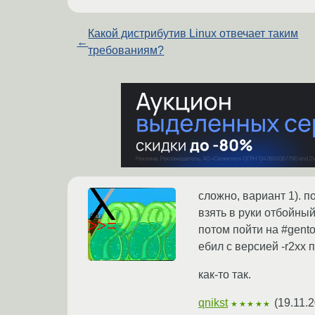
Какой дистрибутив Linux отвечает таким
←
требованиям?
сложно, вариант 1). по
взять в руки отбойный
потом пойти на #gento
ебил с версией -r2xx п
как-то так.
qnikst
(
19.11.
★★★★★