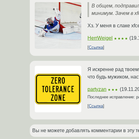
В общем, подправил 
минимум. Зачем в xf
Хз. У меня в слаке xfc
HerrWeigel
(
19.
★★★★
Ссылка
Я искренне рад твоему
что будь мужиком, нас
partyzan
(
19.11.2
★★★
Последнее исправление: p
Ссылка
Вы не можете добавлять комментарии в эту т