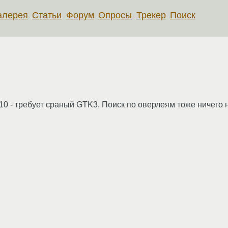
алерея
Статьи
Форум
Опросы
Трекер
Поиск
.10 - требует сраный GTK3. Поиск по оверлеям тоже ничего 