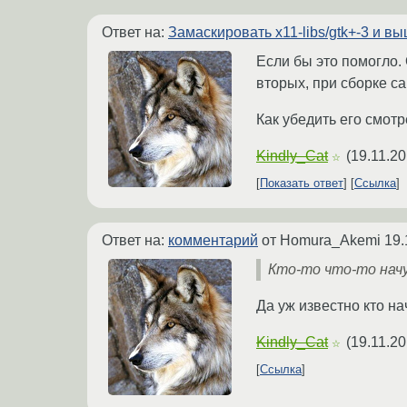
Ответ на:
Замаскировать x11-libs/gtk+-3 и в
Если бы это помогло. 
вторых, при сборке с
Как убедить его смотр
Kindly_Cat
(
19.11.20
☆
Показать ответ
Ссылка
Ответ на:
комментарий
от Homura_Akemi
19.
Кто-то что-то нач
Да уж известно кто на
Kindly_Cat
(
19.11.20
☆
Ссылка