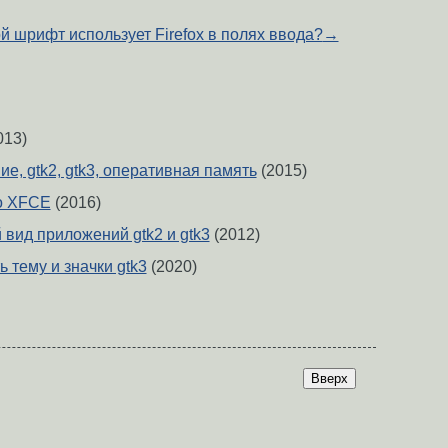
й шрифт использует Firefox в полях ввода?
→
013)
е, gtk2, gtk3, оперативная память
(2015)
о XFCE
(2016)
вид приложений gtk2 и gtk3
(2012)
ь тему и значки gtk3
(2020)
Вверх