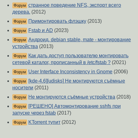
странное поведение NFS, экспорт всего
Форум
дерева.
(2012)
Примонтировать флэшку
(2013)
Форум
Fstab и AD
(2023)
Форум
Андроид, debian stable, mate - монтирование
Форум
устройства
(2013)
Как дать доступ пользователю монтировать
Форум
сетевой каталог, прописанный в /etc/fstab ?
(2021)
User Interface Inconsistency in Gnome
(2006)
Форум
[kde-4.6][udisks] Не монтируются съёмные
Форум
носители
(2011)
Не монтируются съёмные устройства
(2018)
Форум
[РЕШЕНО] Автомонтирование sshfs при
Форум
запуске через fstab
(2017)
KTorrent тупит
(2012)
Форум