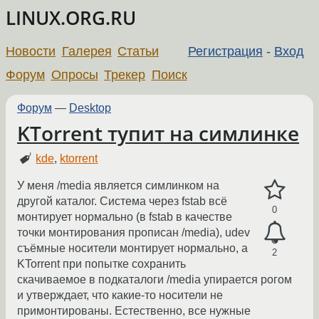
LINUX.ORG.RU
Новости
Галерея
Статьи
Регистрация
-
Вход
Форум
Опросы
Трекер
Поиск
Форум
—
Desktop
KTorrent тупит на симлинке
kde
,
ktorrent
У меня /media является симлинком на
другой каталог. Система через fstab всё
0
монтирует нормально (в fstab в качестве
точки монтирования прописан /media), udev
съёмные носители монтирует нормально, а
2
KTorrent при попытке сохранить
скачиваемое в подкаталоги /media упирается рогом
и утверждает, что какие-то носители не
примонтированы. Естественно, все нужные